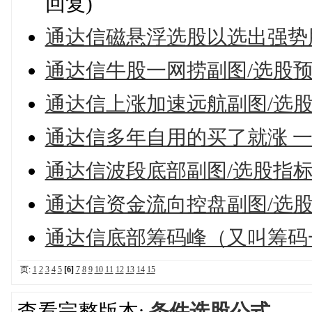
回复)
通达信磁悬浮选股以选出强势
通达信牛股一网捞副图/选股
通达信上涨加速远航副图/选
通达信多年自用的买了就涨 
通达信波段底部副图/选股指标
通达信资金流向控盘副图/选股
通达信底部筹码峰（又叫筹码
页:
1
2
3
4
5
[6]
7
8
9
10
11
12
13
14
15
查看完整版本:
条件选股公式