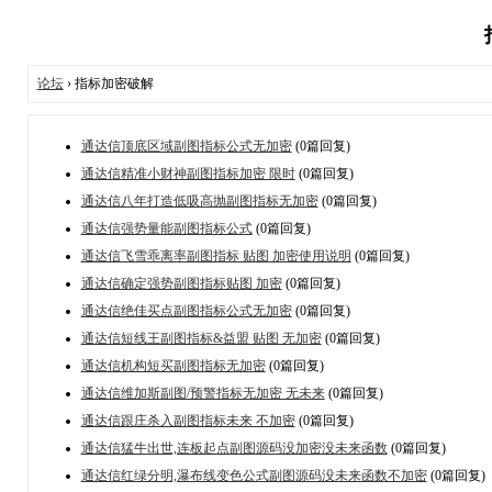
论坛
› 指标加密破解
通达信顶底区域副图指标公式无加密
(0篇回复)
通达信精准小财神副图指标加密 限时
(0篇回复)
通达信八年打造低吸高抛副图指标无加密
(0篇回复)
通达信强势量能副图指标公式
(0篇回复)
通达信飞雪乖离率副图指标 贴图 加密使用说明
(0篇回复)
通达信确定强势副图指标贴图 加密
(0篇回复)
通达信绝佳买点副图指标公式无加密
(0篇回复)
通达信短线王副图指标&益盟 贴图 无加密
(0篇回复)
通达信机构短买副图指标无加密
(0篇回复)
通达信维加斯副图/预警指标无加密 无未来
(0篇回复)
通达信跟庄杀入副图指标未来 不加密
(0篇回复)
通达信猛牛出世,连板起点副图源码没加密没未来函数
(0篇回复)
通达信红绿分明,瀑布线变色公式副图源码没未来函数不加密
(0篇回复)