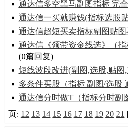
通达信多空黑马副图指标 完
通达信一买就赚钱(指标选股
通达信超短买卖指标副图贴图
通达信《领带资金线选》（指
(0篇回复)
短线波段改进(副图,选股,贴图
多条件买股（指标 副图/选股
通达信分时做T（指标分时副图
页:
12
13
14
15
16
17
18
19
20
21