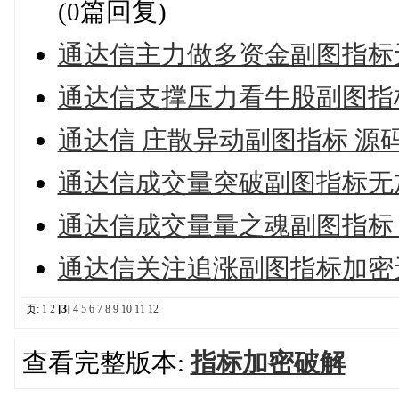
(0篇回复)
通达信主力做多资金副图指标
通达信支撑压力看牛股副图指
通达信 庄散异动副图指标 源
通达信成交量突破副图指标无
通达信成交量量之魂副图指标 
通达信关注追涨副图指标加密
页:
1
2
[3]
4
5
6
7
8
9
10
11
12
查看完整版本:
指标加密破解