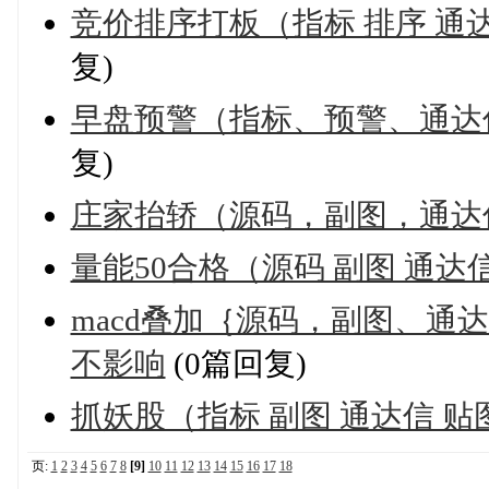
竞价排序打板（指标 排序 通
复)
早盘预警（指标、预警、通达
复)
庄家抬轿（源码，副图，通达
量能50合格（源码 副图 通达
macd叠加｛源码，副图、通
不影响
(0篇回复)
抓妖股（指标 副图 通达信 贴
页:
1
2
3
4
5
6
7
8
[9]
10
11
12
13
14
15
16
17
18