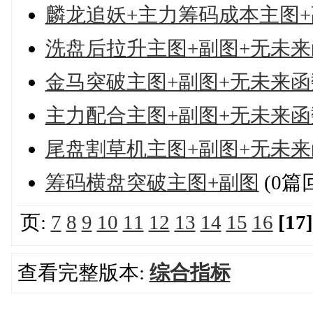
麟龙追妖+主力筹码成本主图+
洗盘后拉升主图+副图+无未来
金马突破主图+副图+无未来函
主力配合主图+副图+无未来函
尾盘割草机主图+副图+无未来
筹码横盘突破主图+副图
(0篇
页:
7
8
9
10
11
12
13
14
15
16
[17]
查看完整版本:
综合指标