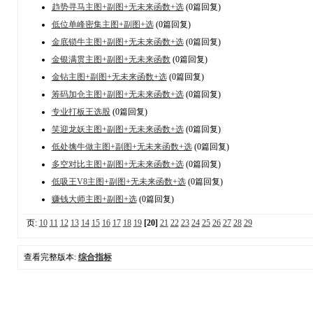
趋势寻马主图+副图+无未来函数+选
(0篇回复)
低位单峰密集主图+副图+选
(0篇回复)
金底锁牛主图+副图+无未来函数+选
(0篇回复)
金银满贯主图+副图+无未来函数
(0篇回复)
金钻主图+副图+无未来函数+选
(0篇回复)
筹码加仓主图+副图+无未来函数+选
(0篇回复)
专业打板王选股
(0篇回复)
笑迎龙妖主图+副图+无未来函数+选
(0篇回复)
低处擒牛做主图+副图+无未来函数+选
(0篇回复)
多空对比主图+副图+无未来函数+选
(0篇回复)
低吸王V8主图+副图+无未来函数+选
(0篇回复)
赚钱大师主图+副图+选
(0篇回复)
页:
10
11
12
13
14
15
16
17
18
19
[20]
21
22
23
24
25
26
27
28
29
查看完整版本:
综合指标