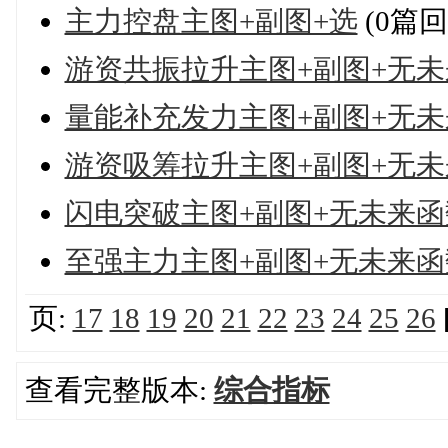
主力控盘主图+副图+选
(0篇回
游资共振拉升主图+副图+无未
量能补充发力主图+副图+无未
游资吸筹拉升主图+副图+无未
闪电突破主图+副图+无未来函
至强主力主图+副图+无未来函
页:
17
18
19
20
21
22
23
24
25
26
查看完整版本:
综合指标