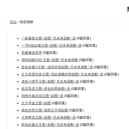
论坛
› 综合指标
一板量能主图+副图+无未来函数+选
(0篇回复)
一号K线起爆主图+副图+无未来函数+选
(0篇回复)
竞爆擒龙排序
(0篇回复)
强弱动能识别 主图+副图+无未来函数
(0篇回复)
捉妖起爆A主图 +波段抄底副图+无未来函数+选
(0篇回复)
主力高度控盘主图+龙妖屋檐趋势副图+无未来函数+选
(0篇回复)
龙妖小猎手主图+副图+无未来函数+选
(0篇回复)
低买高卖主图+超短趋势副图+选
(0篇回复)
四绝共振启动主图+副图+选
(0篇回复)
主力寻金主图+副图
(0篇回复)
线性趋势主图+底部主升浪副图
(0篇回复)
大单降龙主图+副图+无未来函数+选
(0篇回复)
阶段起爆点主图+副图+无未来函数+选
(0篇回复)