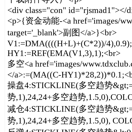
<div class="con" id="rjsmad1"></d
<p>{资金动能-<a href='images/www.
target='_blank'>副图</a>}<br>
V1:=DMA((((H+L)+(C*2))/4),0.9)
HY1:=REF(EMA(V1,3),1);<br>
多空<a href='images/www.tdxclub.c
</a>:=(MA((C-HY1)*28,2))*0.1;<
操盘4:STICKLINE(多空趋势&gt;
势,1),24,24+多空趋势,1.5,0),COL
减仓4:STICKLINE(多空趋势&gt;
势,1),24,24+多空趋势,1.5,0), CO