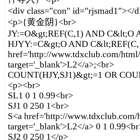
<div class="con" id="rjsmad1"></d
<p>{黄金阴}<br>
JY:=O&gt;REF(C,1) AND C&lt;O 
HJYY:=C&gt;O AND C&lt;REF(C,1
href='http://www.tdxclub.com/html/d
target='_blank'>L2</a>;<br>
COUNT(HJY,SJ1)&gt;=1 OR COUN
<p><br>
SL1 0 1 0.99<br>
SJ1 0 250 1<br>
S<a href='http://www.tdxclub.com/h
target='_blank'>L2</a> 0 1 0.99<br
SJ2 0 250 1</p>