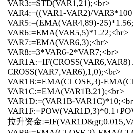
VAR3:=STD(VAR1,21);<br>
VAR4:=((VAR1-VAR2)/VAR3*100+
VAR5:=(EMA(VAR4,89)-25)*1.56
VAR6:=EMA(VAR5,5)*1.22;<br>
VAR7:=EMA(VAR6,3);<br>
VAR8:=3*VAR6-2*VAR7;<br>
VAR1A:=IF(CROSS(VAR6,VAR8)
CROSS(VAR7,VAR6),1,0);<br>
VAR1B:=EMA(CLOSE,3)-EMA(CL
VAR1C:=EMA(VAR1B,21);<br>
VAR1D:=(VAR1B-VAR1C)*10;<br
VAR1F:=POW(VAR1D,3)*0.1+POW
拉升资金:=IF(VAR1D&gt;0.015,VAR
VAR9:=EMA(CLOSE,2)-EMA(CLO