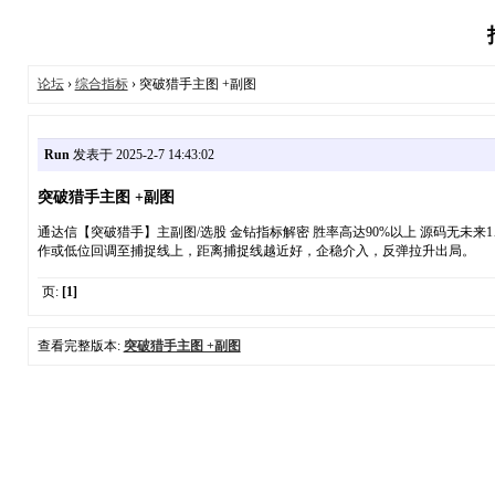
论坛
›
综合指标
› 突破猎手主图 +副图
Run
发表于 2025-2-7 14:43:02
突破猎手主图 +副图
通达信【突破猎手】主副图/选股 金钻指标解密 胜率高达90%以上 源码无未来
作或低位回调至捕捉线上，距离捕捉线越近好，企稳介入，反弹拉升出局。
页:
[1]
查看完整版本:
突破猎手主图 +副图