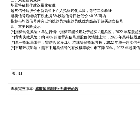
三、风险控制规则
场景特征操作建议量化标准
超买信号后股价创新高暂不介入指标钝化风险，等待二次验证
超卖信号后继续下跌止损 5%跌破信号日较低价 ×0.95 离场
指标与均线信号冲突以均线趋势为主趋势线优先级高于超买超卖信号
四、重要风险提示
[*]指标钝化风险：单边行情中指标可能长期处于超买 / 超卖区，2022 年某股超
[*]背离失效风险：约 40% 的顶背离信号后股价仍惯性上涨，2023 年某科技股
[*]单一指标局限性：需结合 MACD、均线等多指标共振，2022 年单一超卖信号
[*]市场环境影响：熊市中超卖信号的有效概率较牛市下降 30%，2022 年超卖信号
页:
[1]
查看完整版本:
威廉顶底副图+无未来函数