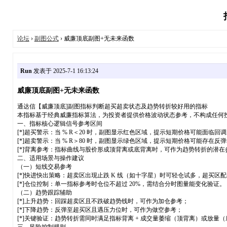
论坛
›
副图公式
› 威廉顶底副图+无未来函数
Run
发表于 2025-7-1 16:13:24
威廉顶底副图+无未来函数
通达信【威廉顶底]副图指标判断超买超卖状态及趋势转折较好用的指标
本指标基于经典威廉指标算法，为投资者提供价格波动状态参考，不构成任何
一、指标核心逻辑信号参考区间
[*]超买警示：当 % R＜20 时，副图显示红色区域，提示短期价格可能面临回
[*]超卖警示：当 % R＞80 时，副图显示绿色区域，提示短期价格可能存在反
[*]背离参考：指标曲线与股价形成顶背离或底背离时，可作为趋势转折的潜在
二、适用场景与操作建议
（一）短线交易参考
[*]快进快出策略：超卖区出现止跌 K 线（如十字星）时可轻仓试多，超买区
[*]仓位控制：单一指标参考时仓位不超过 20%，需结合分时图量能变化验证。
（二）趋势跟踪辅助
[*]上升趋势：回踩超卖区且不跌破趋势线时，可作为加仓参考；
[*]下降趋势：反弹至超买区且遇压力位时，可作为做空参考；
[*]关键验证：趋势转折需同时满足指标背离 + 成交量萎缩（顶背离）或放量