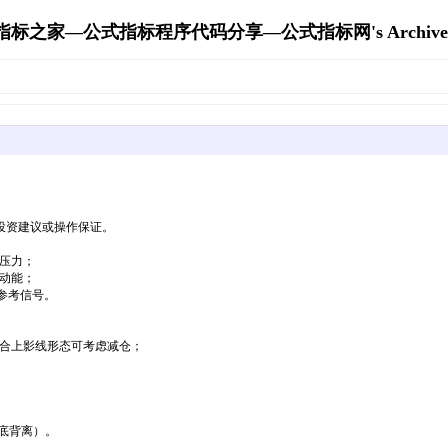
指标之家—公式指标程序代码分享—公式指标网's Archive
投资建议或操作保证。
调压力；
弹动能；
参考信号。
配合上影线形态可考虑减仓；
（底背离）。