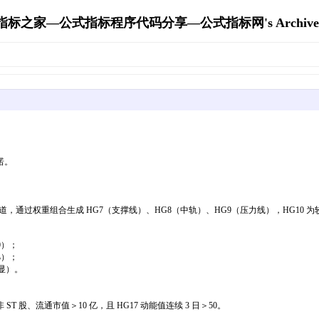
指标之家—公式指标程序代码分享—公式指标网's Archive
）
诺。
 EMA 通道，通过权重组合生成 HG7（支撑线）、HG8（中轨）、HG9（压力线），HG10 
0）；
%）；
明显）。
T 股、流通市值＞10 亿，且 HG17 动能值连续 3 日＞50。