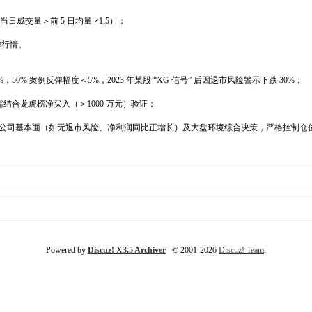
日成交量＞前 5 日均量 ×1.5）；
弹行情。
% 案例反弹幅度＜5%，2023 年某股 “XG 信号” 后因退市风险警示下跌 30%；
需结合龙虎榜净买入（＞1000 万元）验证；
合公司基本面（如无退市风险、净利润同比正增长）及大盘环境综合决策，严格控制仓位
Powered by
Discuz! X3.5 Archiver
© 2001-2026
Discuz! Team
.