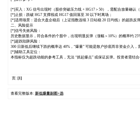
[*]买入：XG 信号出现时（股价突破压力线 + HG17＞50），需配合放量确认（当
[*]止损：跌破 HG7 支撑线或 HG17 值回落至 30 以下时离场；
[*]适用场景：适合大盘企稳后（上证指数连续 3 日站稳 20 日均线）的超跌反
二、风险提示
[*]信号失效风险：
历史数据显示，符合条件的个股中，出现明显反弹（涨幅＞10%）的概率约 25%，50
[*]超跌陷阱风险：
300 日新低后继续下跌的概率达 40%，“爆量” 可能是散户抄底而非资金介入，
[*]辅助工具定位：
本指标仅为超跌动能的参考工具，无法 “抓起爆点” 或保证反弹。投资者需结
页:
[1]
查看完整版本:
新低爆量副图+选