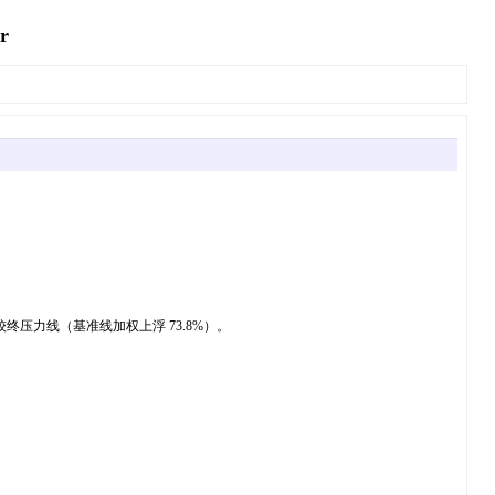
r
为较终压力线（基准线加权上浮 73.8%）。