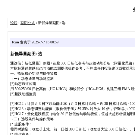
论坛
›
副图公式
› 新低爆量副图+选
Run
发表于 2025-7-7 16:00:59
新低爆量副图+选
通达信〖新低爆量〗副图 / 选股 300 日新低参考与超跌动能分析（附量化思路
本指标通过超跌形态与动能监测提供操作参考，不构成任何投资建议或收益承
一、指标核心功能与操作策略
（一）动态通道与动能监测
[*]动态通道构建：
用 500/250/90 日较高价（HG1-HG3）和较低价（HG4-HG6）构建三组
[*]超跌动能监测：
[*]HG12：计算近 3 日下跌动能比率（近 3 日累计跌幅 ÷ 近 30 日累计跌幅 ×10
[*]HG13：动态调整动能值（股价低于压力线 35% 时放大 10 倍，否则缩小 90
[*]HG17：量化超跌程度（结合 30 日较低价与动能极值，值越大超跌特征越
（二）选股条件与操作策略
[*]选股条件：
需同时满足：收盘价上涨、前一日创 300 日新低（收盘价为近 300 日较低）、非 S
[*]操作参考：