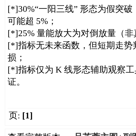
[*]30%“一阳三线” 形态为假突
可能超 5%；
[*]25% 量能放大为对倒放量
[*]指标无未来函数，但短期走势
损；
[*]指标仅为 K 线形态辅助观
证。
页:
[1]