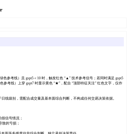
r
绿色参考线）且 gspt5＜10 时，触发红色 “▲” 技术参考信号；若同时满足 gspt5
参考线）上穿 gspt7 时显示黄色 “★”，配合 “顶部特征关注” 红色文字，仅作
于日线级别，需配合成交量及基本面综合判断，不构成任何交易决策依据。
的假信号情况；
化导致的亏损；
基本面等多维度信息综合判断，独立承担决策责任。