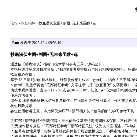
论坛
›
综合指标
› 抄底潜伏主图+副图+无未来函数+选
Run
发表于 2025-12-4 09:58:19
抄底潜伏主图+副图+无未来函数+选
通达信【抄底潜伏】指标（技术学习参考工具，源码公开）
本指标通过多维度技术分析，辅助投资者观察底部与顶部相关技术特征。标题
指标核心逻辑：
基于 18 日周期内的价格波动，计算股价相对位置（gspt4），结合 3 日平滑均线（gsp
＞gspt6，则显示黄色 “底部特征参考” 文字提示（原 “抄底潜伏” 文字提示），
为技术观察维度；当 gspt11＞80 或 gspt6＞85 时，红色 “★” 仅为顶
使用方法参考：
结合 K 线形态验证技术信号参考价值，在底部相关信号密集区可作为重点观
核心风险提示
各位使用者请注意，本指标仅为底部 / 顶部相关技术信号的辅助学习参考工具，
[*]底部 / 顶部无精准判定保障：技术信号仅基于特定周期技术逻辑，不代表
[*]无操作指令属性：“底部特征参考”“顶部特征关注” 仅为技术面描述，不
[*]信号有效性局限：指标信号触发条件基于历史数据设定，不同市场环境、
[*]参考属性明确：所有技术信号、使用逻辑仅为技术学习参考，不构成任何