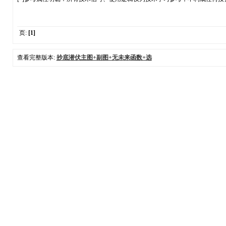
页:
[1]
查看完整版本:
抄底潜伏主图+副图+无未来函数+选