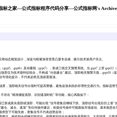
指标之家—公式指标程序代码分享—公式指标网's Archive
采用动态视觉设计，深蓝与暗紫渐变背景凸显专业感，吸引技术派用户关注。
t5、gspt6）及动量线（gspt7），形成三线交叉预警系统。当 gspt7 上穿 gspt12（
该场景仅为技术面特征组合，不构成 “分批建仓” 建议。顶部相关预警方面，gspt10（蓝色
部相关技术信号强化提示，不代表必然见顶或需逃顶。
察场景，顶部相关信号出现时可提高警惕，避免追涨杀跌的非理性交易行为。指标适用
不存在 “精准捕捉底部、识别逃顶时机” 等功能，核心风险如下：
个股已形成真实底部或顶部，可能出现 “信号密集后继续下跌、顶部信号出现后仍上涨” 
构成 “建仓、减仓、逃顶” 等任何操作建议，依据信号操作可能面临市场波动、基本面恶
个股类型下可能失效，密集信号不代表趋势反转；
投资建议、操作指令或确定性结论，使用者应结合自身风险承受能力、大盘环境、个股