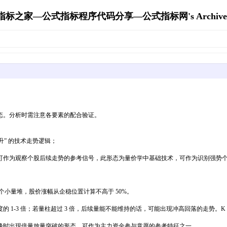
指标之家—公式指标程序代码分享—公式指标网's Archive
态。分析时需注意各要素的配合验证。
” 的技术走势逻辑；
可作为观察个股后续走势的参考信号，此形态为量价学中基础技术，可作为识别强势
一两个小量堆，股价涨幅从企稳位置计算不高于 50%。
 1-3 倍；若量柱超过 3 倍，后续量能不能维持的话，可能出现冲高回落的走势。
峰时出现倍量放量突破的形态，可作为主力资金参与意愿的参考特征之一。