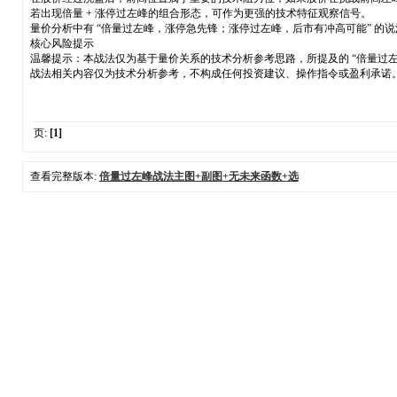
若出现倍量 + 涨停过左峰的组合形态，可作为更强的技术特征观察信号。
量价分析中有 “倍量过左峰，涨停急先锋；涨停过左峰，后市有冲高可能” 
核心风险提示
温馨提示：本战法仅为基于量价关系的技术分析参考思路，所提及的 “倍量过左峰
战法相关内容仅为技术分析参考，不构成任何投资建议、操作指令或盈利承诺
页:
[1]
查看完整版本:
倍量过左峰战法主图+副图+无未来函数+选