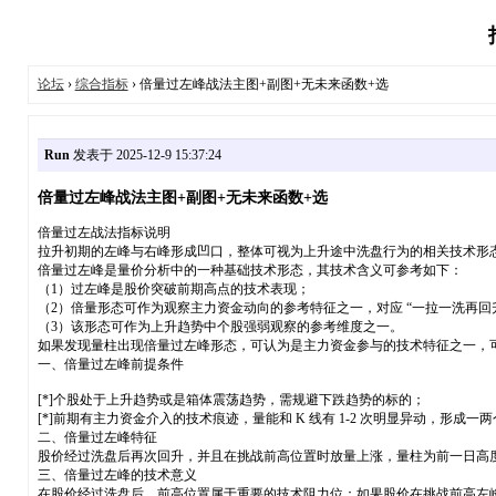
论坛
›
综合指标
› 倍量过左峰战法主图+副图+无未来函数+选
Run
发表于 2025-12-9 15:37:24
倍量过左峰战法主图+副图+无未来函数+选
倍量过左战法指标说明
拉升初期的左峰与右峰形成凹口，整体可视为上升途中洗盘行为的相关技术形
倍量过左峰是量价分析中的一种基础技术形态，其技术含义可参考如下：
（1）过左峰是股价突破前期高点的技术表现；
（2）倍量形态可作为观察主力资金动向的参考特征之一，对应 “一拉一洗再回升
（3）该形态可作为上升趋势中个股强弱观察的参考维度之一。
如果发现量柱出现倍量过左峰形态，可认为是主力资金参与的技术特征之一，
一、倍量过左峰前提条件
[*]个股处于上升趋势或是箱体震荡趋势，需规避下跌趋势的标的；
[*]前期有主力资金介入的技术痕迹，量能和 K 线有 1-2 次明显异动，形成
二、倍量过左峰特征
股价经过洗盘后再次回升，并且在挑战前高位置时放量上涨，量柱为前一日高度的
三、倍量过左峰的技术意义
在股价经过洗盘后，前高位置属于重要的技术阻力位；如果股价在挑战前高左