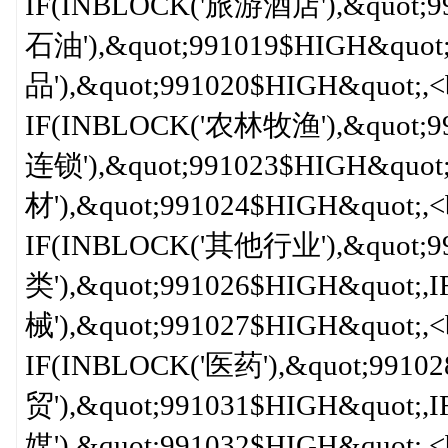
IF(INBLOCK('旅游酒店'),&quot;9
石油'),&quot;991019$HIGH&quo
品'),&quot;991020$HIGH&quot;,<b
IF(INBLOCK('农林牧渔'),&quot;9
连锁'),&quot;991023$HIGH&quot
材'),&quot;991024$HIGH&quot;,<b
IF(INBLOCK('其他行业'),&quot;9
类'),&quot;991026$HIGH&quot;,
械'),&quot;991027$HIGH&quot;,<b
IF(INBLOCK('医药'),&quot;9910
贸'),&quot;991031$HIGH&quot;
媒'),&quot;991032$HIGH&quot;,<b