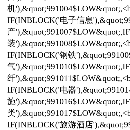
机'),&quot;991004$LOW&quot;,<b
IF(INBLOCK('电子信息'),&quot;9
产'),&quot;991007$LOW&quot;
装'),&quot;991008$LOW&quot;,<b
IF(INBLOCK('钢铁'),&quot;991
气'),&quot;991010$LOW&quot;
纤'),&quot;991011$LOW&quot;,<b
IF(INBLOCK('电器'),&quot;991
施'),&quot;991016$LOW&quot;,
类'),&quot;991017$LOW&quot;,<b
IF(INBLOCK('旅游酒店'),&quot;