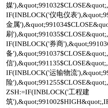
媒'),&quot;991032$CLOSE&quot;,
IF(INBLOCK('仪电仪表'),&quot;9
金属'),&quot;991034$CLOSE&qu
刷'),&quot;991035$CLOSE&quot;,
IF(INBLOCK('券商'),&quot;991
备'),&quot;991037$CLOSE&quot;
信'),&quot;991135$CLOSE&quot;,<
IF(INBLOCK('运输物流'),&quot;9
险'),&quot;991255$CLOSE&quot;,0))))
ZSH:=IF(INBLOCK('工程建
筑'),&quot;991002$HIGH&quot;,