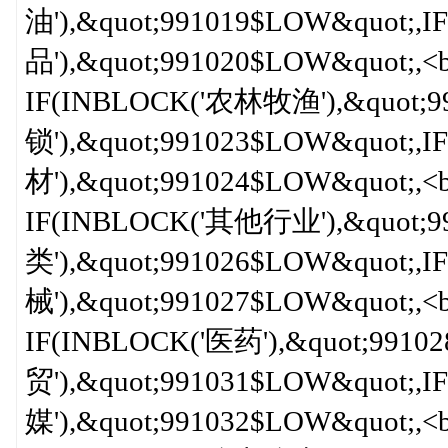
油'),&quot;991019$LOW&quot;
品'),&quot;991020$LOW&quot;,<b
IF(INBLOCK('农林牧渔'),&quot;
锁'),&quot;991023$LOW&quot;,
材'),&quot;991024$LOW&quot;,<b
IF(INBLOCK('其他行业'),&quot;9
类'),&quot;991026$LOW&quot;,
械'),&quot;991027$LOW&quot;,<b
IF(INBLOCK('医药'),&quot;9910
贸'),&quot;991031$LOW&quot;
媒'),&quot;991032$LOW&quot;,<b