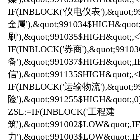
IF(INBLOCK('仪电仪表'),&quot;9
金属'),&quot;991034$HIGH&quo
刷'),&quot;991035$HIGH&quot;,<b
IF(INBLOCK('券商'),&quot;991
备'),&quot;991037$HIGH&quot;,
信'),&quot;991135$HIGH&quot;,<b
IF(INBLOCK('运输物流'),&quot;9
险'),&quot;991255$HIGH&quot;,0))))))
ZSL:=IF(INBLOCK('工程建
筑'),&quot;991002$LOW&quot;,
力'),&quot;991003$LOW&quot;,