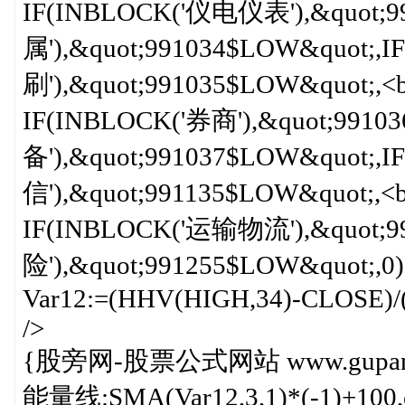
IF(INBLOCK('仪电仪表'),&quot;
属'),&quot;991034$LOW&quot;
刷'),&quot;991035$LOW&quot;,<b
IF(INBLOCK('券商'),&quot;991
备'),&quot;991037$LOW&quot;,
信'),&quot;991135$LOW&quot;,<b
IF(INBLOCK('运输物流'),&quot;9
险'),&quot;991255$LOW&quot;,0))))))
Var12:=(HHV(HIGH,34)-CLOSE)/
/>
{股旁网-股票公式网站 www.gupang.
能量线:SMA(Var12,3,1)*(-1)+100,co