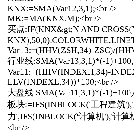
KNX:=SMA(Var12,3,1);<br />
MK:=MA(KNX,M);<br />
买点:IF(KNX&gt;N AND CROSS(
KNX),50,0),COLORWHITE,LINET
Var13:=(HHV(ZSH,34)-ZSC)/(HHV
行业线:SMA(Var13,3,1)*(-1)+100,col
Var11:=(HHV(INDEXH,34)-INDE
LLV(INDEXL,34))*100;<br />
大盘线:SMA(Var11,3,1)*(-1)+100,c
板块:=IFS(INBLOCK('工程建筑'),'
力',IFS(INBLOCK('计算机'),'计算
<br />