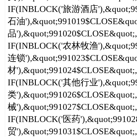
IF(INBLOCK('旅游酒店'),&quot;9
石油'),&quot;991019$CLOSE&qu
品'),&quot;991020$CLOSE&quot;,
IF(INBLOCK('农林牧渔'),&quot;9
连锁'),&quot;991023$CLOSE&quo
材'),&quot;991024$CLOSE&quot;,
IF(INBLOCK('其他行业'),&quot;9
类'),&quot;991026$CLOSE&quot;
械'),&quot;991027$CLOSE&quot;,
IF(INBLOCK('医药'),&quot;9910
贸'),&quot;991031$CLOSE&quot