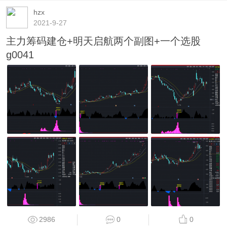
hzx
2021-9-27
主力筹码建仓+明天启航两个副图+一个选股
g0041
2986
0
0