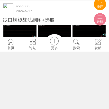
song888
排序
2024-5-17
缺口螺旋战法副图+选股
导航
更多
首页
论坛
搜索
发帖
1951
0
0
song888
2024-5-20
海锐抄底王3代+选股+无未来函数