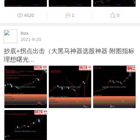
4520
1
0
ihzx
2021-8-20
抄底+拐点出击（大黑马神器选股神器 附图指标
理想曙光...