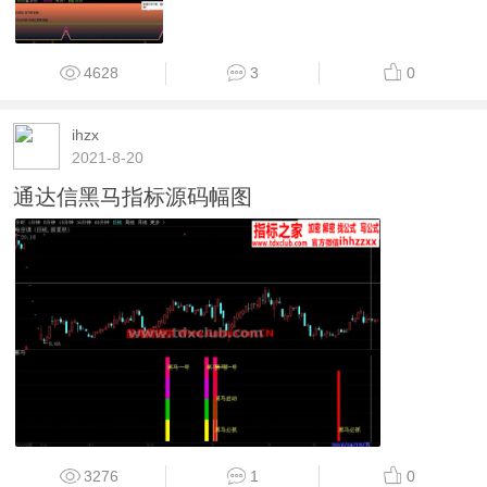
4628
3
0
ihzx
2021-8-20
通达信黑马指标源码幅图
3276
1
0