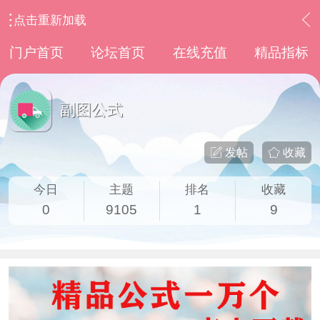
点击重新加载
›
通达信指标公式
›
副图公式
门户首页
论坛首页
在线充值
精品指标
副图公式
发帖
收藏
今日
主题
排名
收藏
0
9105
1
9