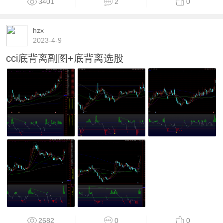
3401
2
0
hzx
2023-4-9
cci底背离副图+底背离选股
2682
0
0