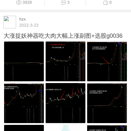
3928
3
0
hzx
2022-3-22
大涨捉妖神器吃大肉大幅上涨副图+选股g0036