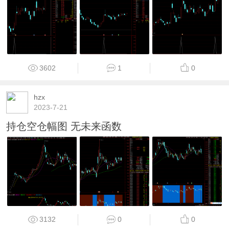
3602
1
0
hzx
2023-7-21
持仓空仓幅图 无未来函数
3132
0
0