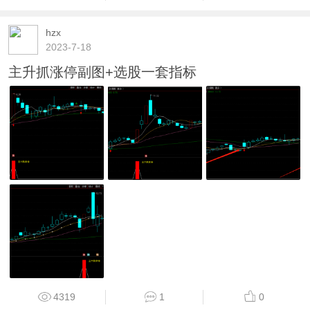
hzx
2023-7-18
主升抓涨停副图+选股一套指标
4319
1
0