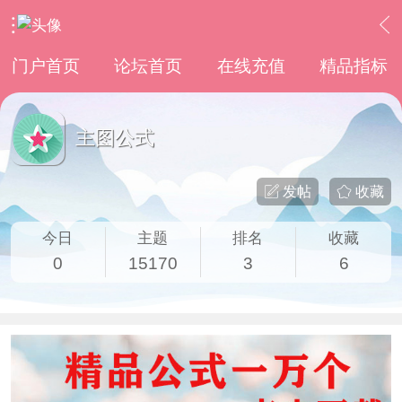
›
通达信指标公式
›
主图公式
门户首页
论坛首页
在线充值
精品指标
主图公式
发帖
收藏
今日
主题
排名
收藏
0
15170
3
6