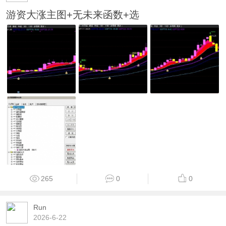
游资大涨主图+无未来函数+选
265
0
0
Run
2026-6-22