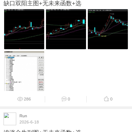
缺口双阳主图+无未来函数+选
286
0
0
Run
2026-6-18