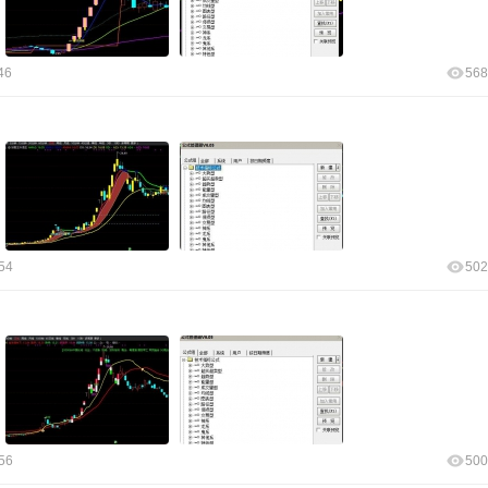
46
568
54
502
56
500