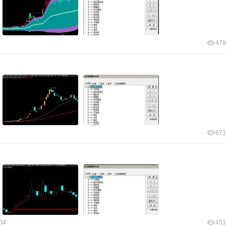
478
671
04
451