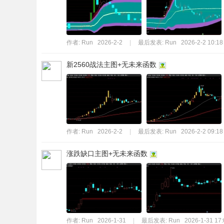
标
程
序
作者:
Run
2026-2-2
|
最后发表:
Run
2026-2-2 10:18
代
新2560战法主图+无未来函数
码
分
享
—
公
作者:
Run
2026-2-2
|
最后发表:
Run
2026-2-2 09:18
式
涨跌缺口主图+无未来函数
指
标
网
作者:
Run
2026-1-31
|
最后发表:
Run
2026-1-31 17: