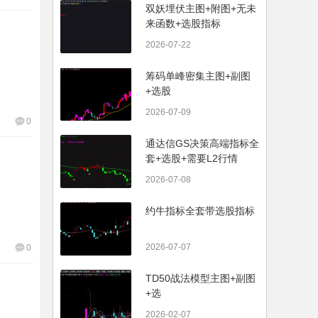
双妖埋伏主图+附图+无未
来函数+选股指标
2026-07-22
筹码单峰密集主图+副图
+选股
2026-07-09
0
通达信GS决策高端指标全
套+选股+需要L2行情
2026-07-08
约牛指标全套带选股指标
2026-07-07
0
TD50战法模型主图+副图
+选
2026-02-07