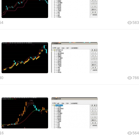
54
583
30
766
16
564