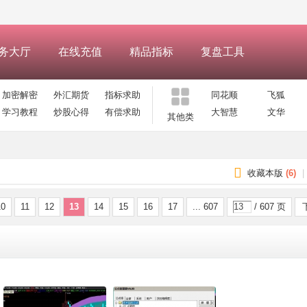
务大厅
在线充值
精品指标
复盘工具
加密解密
外汇期货
指标求助
同花顺
飞狐
学习教程
炒股心得
有偿求助
大智慧
文华
其他类
收藏本版
(
6
)
|
10
11
12
13
14
15
16
17
... 607
/ 607 页