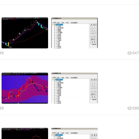
49
547
39
580