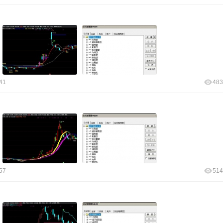
41
483
57
514