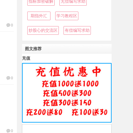
指标加密破解
无偿编写求助
期指外汇
学习教程区
0
炒股心的交流区
有偿编写求助
图文推荐
充值
0
0