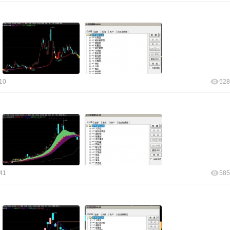
10
528
41
585