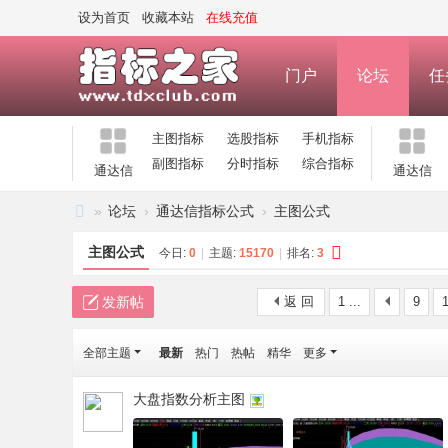
设为首页
收藏本站
在线充值
门户
论坛
任
主图指标
选股指标
手机指标
副图指标
分时指标
综合指标
通达信
通达信
»
论坛
›
通达信指标公式
›
主图公式
指
主图公式
今日:
0
|
主题:
15170
|
排名:
3
标
之
发新帖
返 回
1 ...
9
家
全部主题
最新
热门
热帖
精华
更多
—
公
大盘指数分析主图
式
指