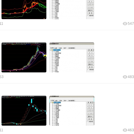
11
547
53
483
11
463