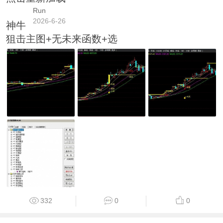
Run
2026-6-26
神牛
狙击主图+无未来函数+选
332
0
0