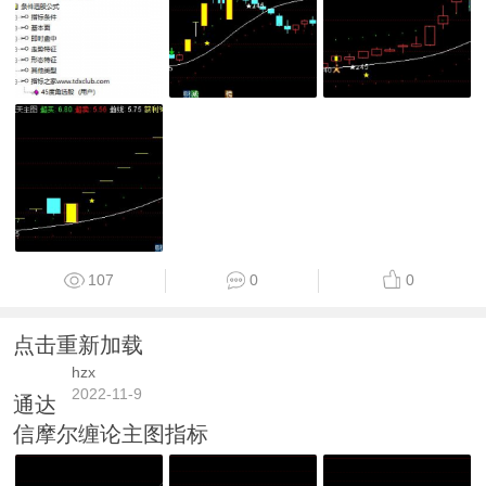
107
0
0
点击重新加载
hzx
2022-11-9
通达
信摩尔缠论主图指标