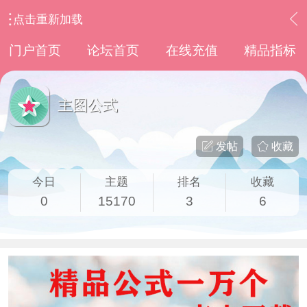
点击重新加载
›
通达信指标公式
›
主图公式
门户首页
论坛首页
在线充值
精品指标
主图公式
发帖
收藏
今日
主题
排名
收藏
0
15170
3
6