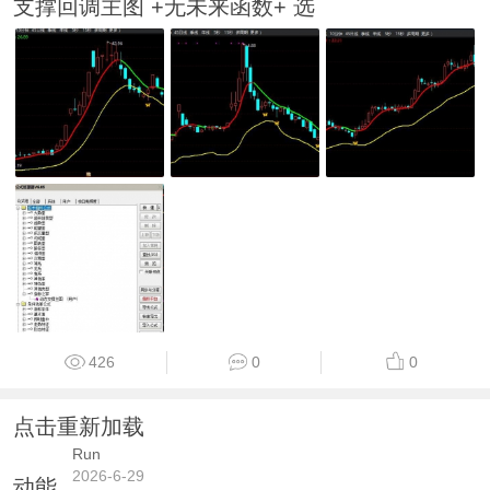
支撑回调主图 +无未来函数+ 选
426
0
0
点击重新加载
Run
2026-6-29
动能