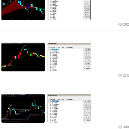
292
323
300