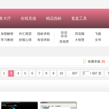
务大厅
在线充值
精品指标
复盘工具
加密解密
外汇期货
指标求助
同花顺
飞狐
学习教程
炒股心得
有偿求助
大智慧
文华
其他类
收藏本版
(
6
)
|
2
3
4
5
6
7
8
9
10
... 607
/ 607 页