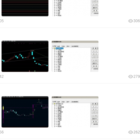
05
306
42
279
56
262