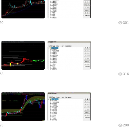
20
301
53
316
23
290