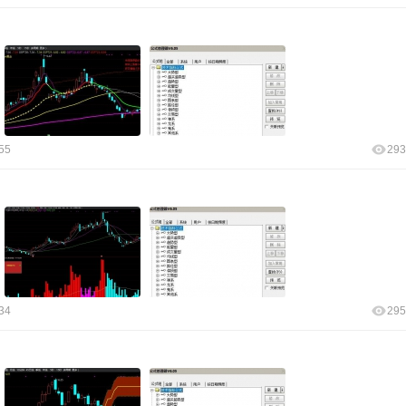
55
293
34
295