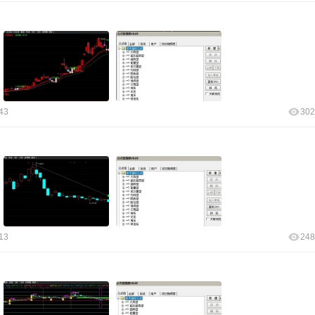
43
302
13
248