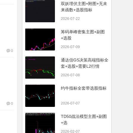
双妖埋伏主图+附图+无未
来函数+选股指标
2026-07-22
筹码单峰密集主图+副图
+选股
2026-07-09
0
通达信GS决策高端指标全
套+选股+需要L2行情
2026-07-08
约牛指标全套带选股指标
2026-07-07
0
TD50战法模型主图+副图
+选
2026-02-07