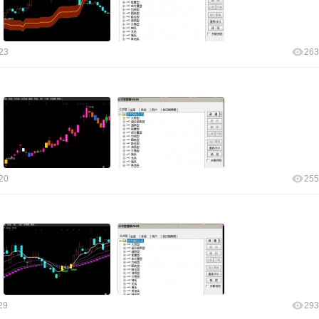
23
263
20
255
29
293