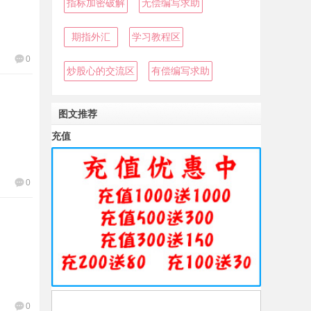
指标加密破解
无偿编写求助
期指外汇
学习教程区
0
炒股心的交流区
有偿编写求助
图文推荐
充值
0
0