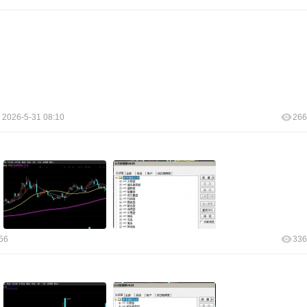
2026-5-31 08:10
266
56
336