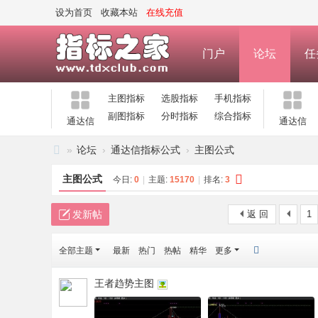
设为首页
收藏本站
在线充值
门户
论坛
任
主图指标
选股指标
手机指标
副图指标
分时指标
综合指标
通达信
通达信
»
论坛
›
通达信指标公式
›
主图公式
指
主图公式
今日:
0
|
主题:
15170
|
排名:
3
标
之
发新帖
返 回
1
家
全部主题
最新
热门
热帖
精华
更多
—
公
王者趋势主图
式
指