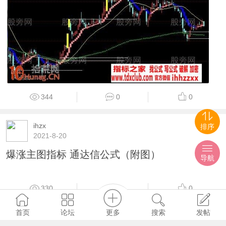
344
0
0
ihzx
排序
2021-8-20
爆涨主图指标 通达信公式（附图）
导航
更多
首页
论坛
搜索
发帖