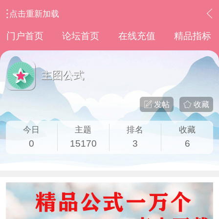
点击重新加载
›
通达信指标公式
›
主图公式
门户首页
论坛首页
在线充值
精品指标
主图公式
发帖
收藏
今日
主题
排名
收藏
0
15170
3
6