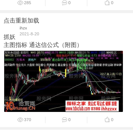
285
0
0
点击重新加载
ihzx
2021-8-20
抓妖
主图指标 通达信公式（附图）
370
0
0