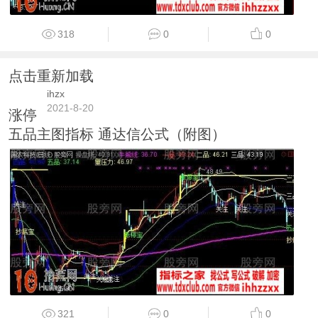
318
0
0
点击重新加载
ihzx
2021-8-20
涨停
五品主图指标 通达信公式（附图）
321
0
0