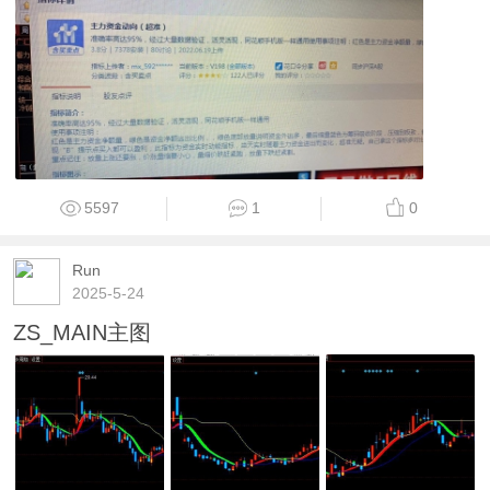
5597
1
0
Run
2025-5-24
ZS_MAIN主图