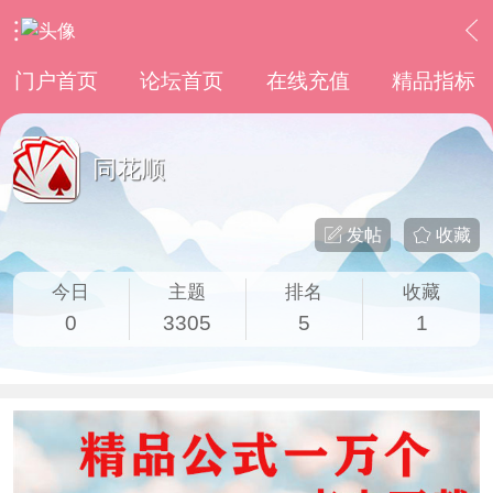
›
其他股票软件
›
同花顺
门户首页
论坛首页
在线充值
精品指标
同花顺
发帖
收藏
今日
主题
排名
收藏
0
3305
5
1