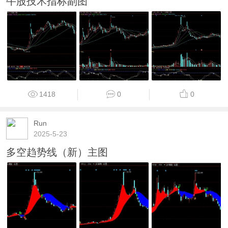
牛股技术指标副图
1418
0
0
Run
2025-5-23
多空趋势线（新）主图