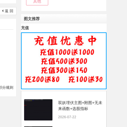
其他
返 回
图文推荐
充值
积分规则
双妖埋伏主图+附图+无未
来函数+选股指标
2026-07-22