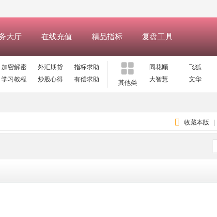
务大厅
在线充值
精品指标
复盘工具
加密解密
外汇期货
指标求助
同花顺
飞狐
学习教程
炒股心得
有偿求助
大智慧
文华
其他类
收藏本版
|