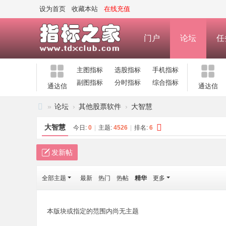
设为首页
收藏本站
在线充值
门户
论坛
任
主图指标
选股指标
手机指标
副图指标
分时指标
综合指标
通达信
通达信
»
论坛
›
其他股票软件
›
大智慧
指
大智慧
今日:
0
|
主题:
4526
|
排名:
6
标
之
发新帖
家
全部主题
最新
热门
热帖
精华
更多
—
公
式
本版块或指定的范围内尚无主题
指