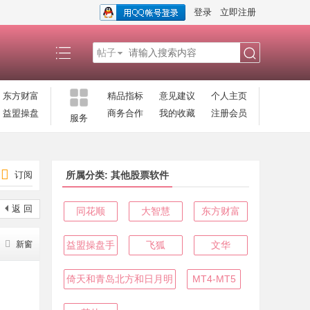
登录
立即注册
帖子
搜
东方财富
精品指标
意见建议
个人主页
益盟操盘
商务合作
我的收藏
注册会员
服务
索
订阅
所属分类: 其他股票软件
返 回
同花顺
大智慧
东方财富
新窗
益盟操盘手
飞狐
文华
倚天和青岛北方和日月明
MT4-MT5