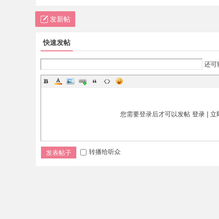
标
发新帖
程
序
快速发帖
代
还可
码
分
享
—
您需要登录后才可以发帖
登录
|
立
公
式
转播给听众
发表帖子
指
标
网