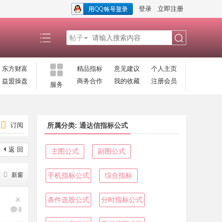
登录
立即注册
帖子
搜
东方财富
精品指标
意见建议
个人主页
益盟操盘
商务合作
我的收藏
注册会员
服务
索
订阅
所属分类: 通达信指标公式
返 回
主图公式
副图公式
新窗
手机指标公式
综合指标
条件选股公式
分时指标公式
8