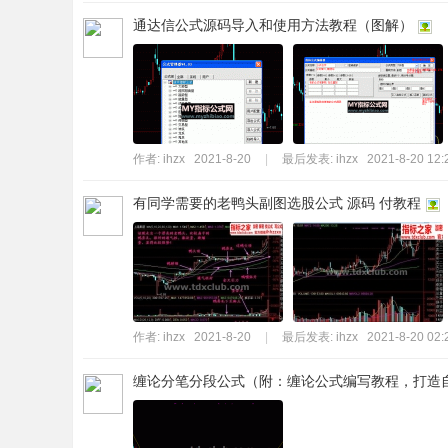
通达信公式源码导入和使用方法教程（图解）
作者:
ihzx
2021-8-20
|
最后发表:
ihzx
2021-8-20 12:
有同学需要的老鸭头副图选股公式 源码 付教程
作者:
ihzx
2021-8-20
|
最后发表:
ihzx
2021-8-20 02:
缠论分笔分段公式（附：缠论公式编写教程，打造