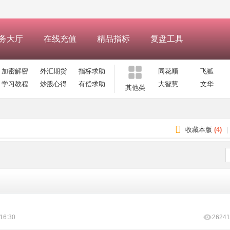
务大厅
在线充值
精品指标
复盘工具
加密解密
外汇期货
指标求助
同花顺
飞狐
学习教程
炒股心得
有偿求助
大智慧
文华
其他类
收藏本版
(
4
)
|
16:30
26241