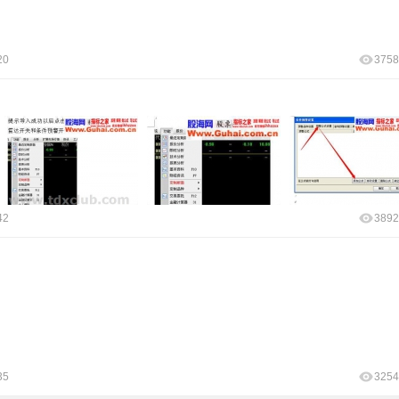
20
3758
42
3892
35
3254