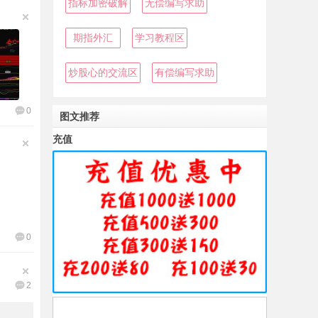
指标加密破解
无偿编写求助
期指外汇
学习教程区
炒股心的交流区
有偿编写求助
0
图文推荐
充值
0
2