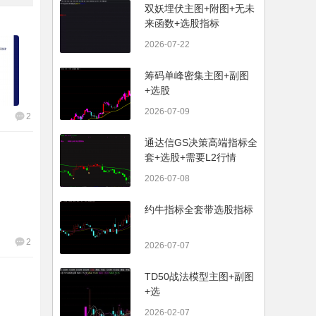
双妖埋伏主图+附图+无未
来函数+选股指标
2026-07-22
筹码单峰密集主图+副图
+选股
2026-07-09
2
通达信GS决策高端指标全
套+选股+需要L2行情
2026-07-08
约牛指标全套带选股指标
2
2026-07-07
TD50战法模型主图+副图
+选
2026-02-07