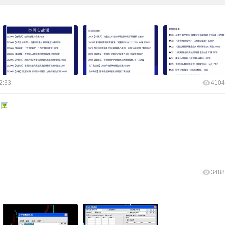
2:33
4104
3488