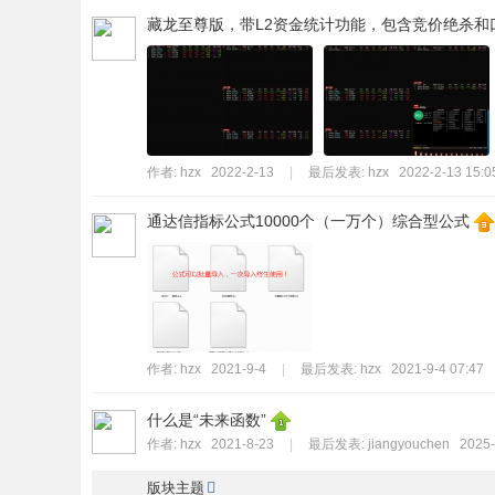
藏龙至尊版，带L2资金统计功能，包含竞价绝杀和
标
程
序
代
码
作者:
hzx
2022-2-13
|
最后发表:
hzx
2022-2-13 15:0
分
享
通达信指标公式10000个（一万个）综合型公式
—
公
式
指
作者:
hzx
2021-9-4
|
最后发表:
hzx
2021-9-4 07:47
标
网
什么是“未来函数”
作者:
hzx
2021-8-23
|
最后发表:
jiangyouchen
2025-
版块主题