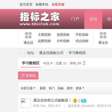
设为首页
收藏本站
在线充值
门户
论坛
任
主图指标
选股指标
手机指标
副图指标
分时指标
综合指标
通达信
通达信
»
论坛
›
通达信指标公式
›
学习教程区
指
学习教程区
今日:
0
|
主题:
11
|
排名:
20
标
之
发新帖
家
全部主题
最新
热门
热帖
精华
更多
—
公
通达信加密公式破解器！
式
作者:
hzx
2021-9-4
|
最后发表:
zhourunh
2026-6-14 
指