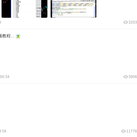
3
3203
程...
 00:34
3806
3:56
11776