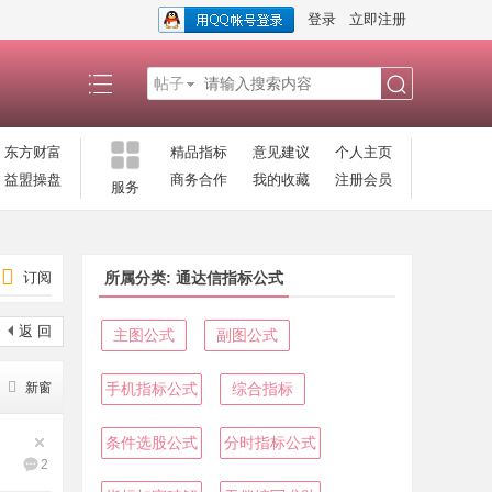
登录
立即注册
帖子
搜
东方财富
精品指标
意见建议
个人主页
益盟操盘
商务合作
我的收藏
注册会员
服务
索
订阅
所属分类: 通达信指标公式
返 回
主图公式
副图公式
新窗
手机指标公式
综合指标
条件选股公式
分时指标公式
2