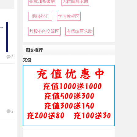
指标加密破解
无偿编写求助
期指外汇
学习教程区
炒股心的交流区
有偿编写求助
图文推荐
2
充值
2