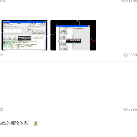
3:56
11798
22
3639
23
3995
自己的缠论体系）