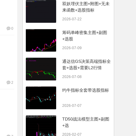
双妖埋伏主图+附图+无未
来函数+选股指标
2026-07-22
0
筹码单峰密集主图+副图
+选股
2026-07-09
通达信GS决策高端指标全
套+选股+需要L2行情
2026-07-08
2
约牛指标全套带选股指标
2026-07-07
TD50战法模型主图+副图
+选
2026-02-07