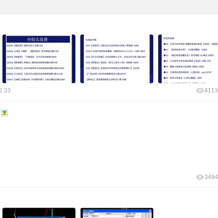
2:33
4113
3494