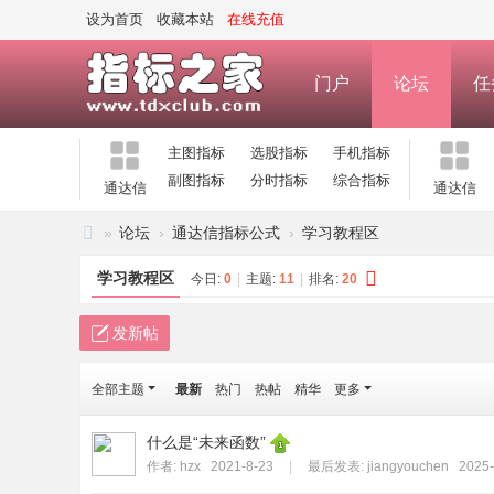
设为首页
收藏本站
在线充值
门户
论坛
任
主图指标
选股指标
手机指标
副图指标
分时指标
综合指标
通达信
通达信
»
论坛
›
通达信指标公式
›
学习教程区
指
学习教程区
今日:
0
|
主题:
11
|
排名:
20
标
之
发新帖
家
全部主题
最新
热门
热帖
精华
更多
—
公
什么是“未来函数”
式
作者:
hzx
2021-8-23
|
最后发表:
jiangyouchen
2025-
指