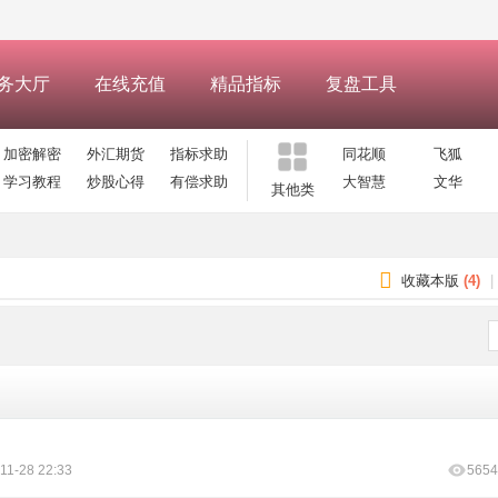
务大厅
在线充值
精品指标
复盘工具
加密解密
外汇期货
指标求助
同花顺
飞狐
学习教程
炒股心得
有偿求助
大智慧
文华
其他类
收藏本版
(
4
)
|
11-28 22:33
5654