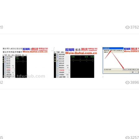
20
3762
42
3896
35
3257