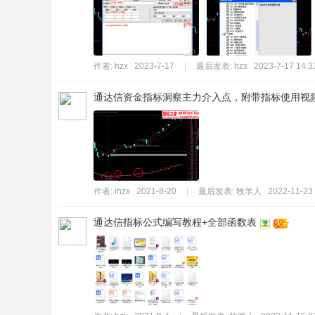
作者:
hzx
2023-7-17
|
最后发表:
hzx
2023-7-17 14:3
通达信资金指标洞察主力介入点，附带指标使用视频教
作者:
ihzx
2021-8-20
|
最后发表:
牧羊人
2022-11-23
通达信指标公式编写教程+全部函数表