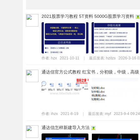
标
2021股票学习教程 5T资料 5000G股票学习资料
程
序
代
码
分
作者:
hzx
2021-10-11
|
最后发表:
hzitzs
2026-3-16 0
享
—
通达信官方公式教程 红宝书，分初级，中级，高级
公
式
指
标
作者:
ihzx
2021-8-19
|
最后发表:
myf
2023-9-4 09:24
网
通达信怎样新建导入方法