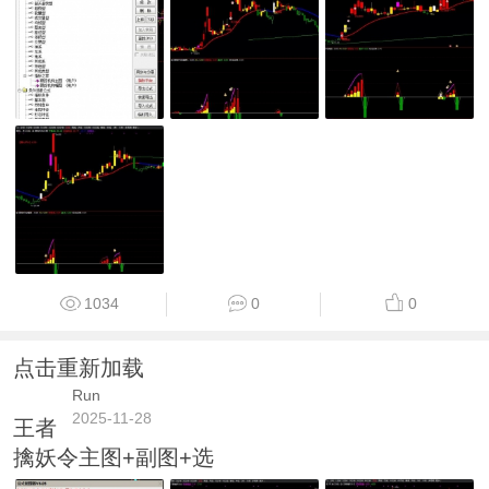
1034
0
0
点击重新加载
Run
2025-11-28
王者
擒妖令主图+副图+选