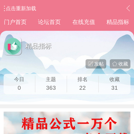
点击重新加载
›
意见与建议
›
精品指标
门户首页
论坛首页
在线充值
精品指标
精品指标
发帖
收藏
今日
主题
排名
收藏
0
363
22
31