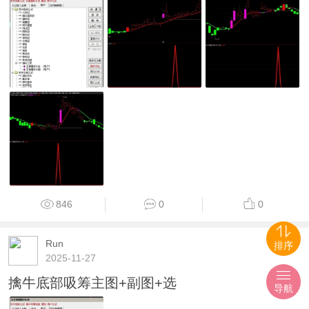
846
0
0
Run
排序
2025-11-27
擒牛底部吸筹主图+副图+选
导航