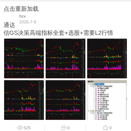
点击重新加载
hzx
2026-7-8
通达
信GS决策高端指标全套+选股+需要L2行情
525
0
0