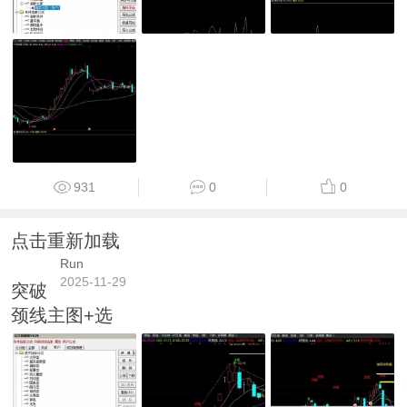
931
0
0
点击重新加载
Run
2025-11-29
突破
颈线主图+选