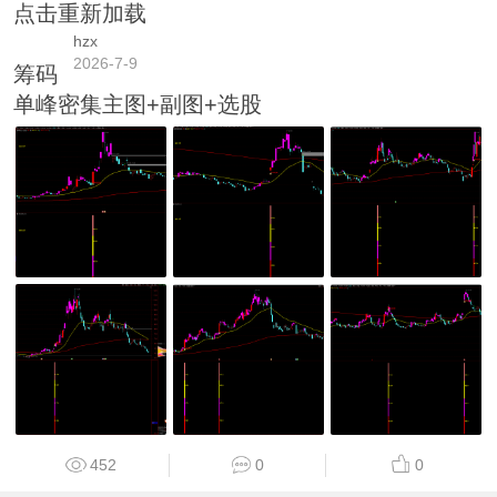
点击重新加载
hzx
2026-7-9
筹码
单峰密集主图+副图+选股
452
0
0