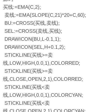
买线:=EMA(C,2);
卖线:=EMA(SLOPE(C,21)*20+C,60);
BU:=CROSS(买线,卖线);
SEL:=CROSS(卖线,买线);
DRAWICON(BU,L-0.1,1);
DRAWICON(SEL,H+0.1,2);
STICKLINE(买线>=卖
线,LOW,HIGH,0.0,1),COLORRED;
STICKLINE(买线>=卖
线,CLOSE,OPEN,2,1),COLORRED;
STICKLINE(买线<卖
线,LOW,HIGH,0.0,1),COLORCYAN;
STICKLINE(买线<卖
线,CLOSE,OPEN,2,1),COLORCYAN;