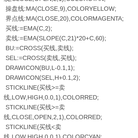
操盘线:MA(CLOSE,9),COLORYELLOW;
界点线:MA(CLOSE,20),COLORMAGENTA;
买线:=EMA(C,2);
卖线:=EMA(SLOPE(C,21)*20+C,60);
BU:=CROSS(买线,卖线);
SEL:=CROSS(卖线,买线);
DRAWICON(BU,L-0.1,1);
DRAWICON(SEL,H+0.1,2);
STICKLINE(买线>=卖
线,LOW,HIGH,0.0,1),COLORRED;
STICKLINE(买线>=卖
线,CLOSE,OPEN,2,1),COLORRED;
STICKLINE(买线<卖
线,LOW,HIGH,0.0,1),COLORCYAN;