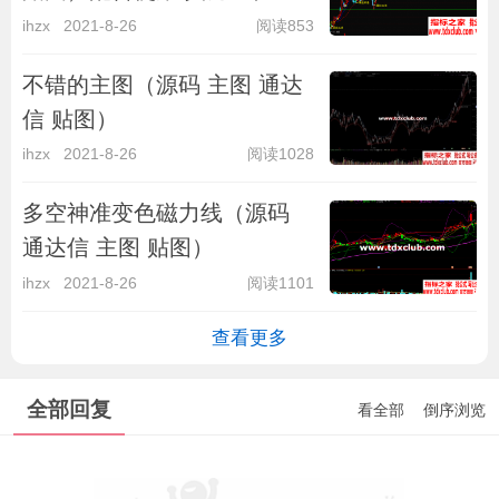
选
ihzx
2021-8-26
阅读853
不错的主图（源码 主图 通达
信 贴图）
ihzx
2021-8-26
阅读1028
多空神准变色磁力线（源码
通达信 主图 贴图）
ihzx
2021-8-26
阅读1101
查看更多
全部回复
看全部
倒序浏览