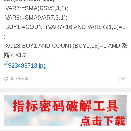
VAR7:=SMA(RSV5,3,1);
VAR8:=SMA(VAR7,3,1);
BUY1:=COUNT(VAR7<16 AND VAR8<21,3)=1
;
XG23:BUY1 AND COUNT(BUY1,15)=1 AND 涨
幅%>3.7;
回调买选股