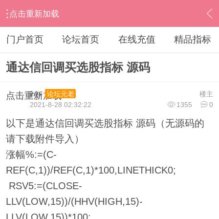
点击重新加载
›
通达信指标公式
›
条件选股公式
›
内容
门户首页
论坛首页
在线充值
精品指标
通达信回调买选股指标 源码
ihzx
楼主
论坛元老
点击重新加载
2021-8-28 02:32:22
1355
0
以下是通达信回调买选股指标 源码（无源码的
请下载附件导入）
涨幅%:=(C-
REF(C,1))/REF(C,1)*100,LINETHICK0;
RSV5:=(CLOSE-
LLV(LOW,15))/(HHV(HIGH,15)-
LLV(LOW,15))*100;