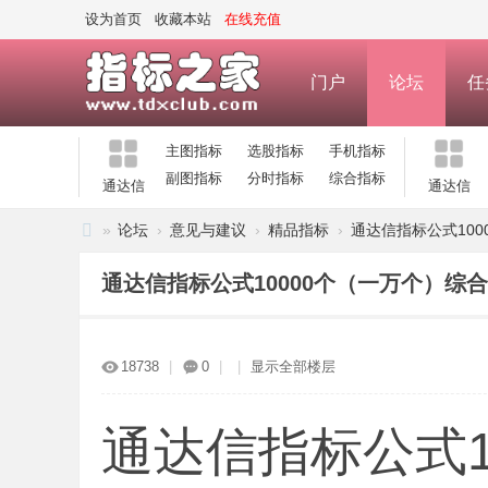
设为首页
收藏本站
在线充值
门户
论坛
任
主图指标
选股指标
手机指标
副图指标
分时指标
综合指标
通达信
通达信
»
论坛
›
意见与建议
›
精品指标
›
通达信指标公式1000
指
通达信指标公式10000个（一万个）综
标
之
家
18738
|
0
|
|
显示全部楼层
—
公
通达信指标公式1
式
指