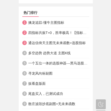
热门排行
擒龙追踪-懂牛主图指标
1
四指标共振T+0，胜率极高！【指标说明+操作方法+实盘贴图】
2
通达信倚天主图无未来函数+选股指标
3
多空趋势 趋势大道 主图K线
4
一个五位一体的选股神器---黑马选股神器
5
寻龙风向标副图
6
扳看盘版面
7
尾盘买入，已测试成功
8
散庄波段抄底副图+无未来函数
9