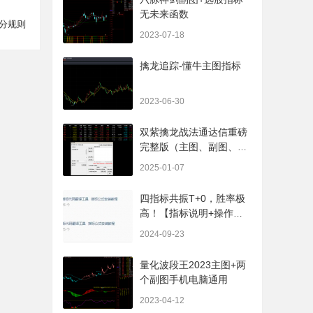
无未来函数
分规则
2023-07-18
擒龙追踪-懂牛主图指标
2023-06-30
双紫擒龙战法通达信重磅
完整版（主图、副图、排
序、选股、开放源码，无
2025-01-07
未来
四指标共振T+0，胜率极
高！【指标说明+操作方
法+实盘贴图】
2024-09-23
量化波段王2023主图+两
个副图手机电脑通用
2023-04-12