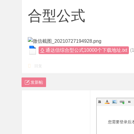
标
合型公式
程
序
代
码
通达信综合型公式10000个下载地址.txt
(
分
享
回复
—
公
发新帖
式
指
标
网
您需要登录后