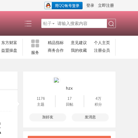
登录
立即注册
帖子
搜
东方财富
精品指标
意见建议
个人主页
益盟操盘
商务合作
我的收藏
注册会员
服务
索
hzx
1176
17
4万
主题
回帖
积分
加好友
发消息
综