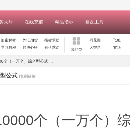
务大厅
在线充值
精品指标
复盘工具
加密解密
外汇期货
指标求助
同花顺
飞狐
学习教程
炒股心得
有偿求助
大智慧
文华
其他类
0个（一万个）综合型公式 ...
合型公式
[复制链接]
0000个（一万个）