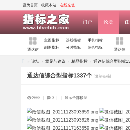
设为首页
收藏本站
在线充值
门户
论坛
任
主图指标
选股指标
手机指标
副图指标
分时指标
综合指标
通达信
通达信
»
论坛
›
意见与建议
›
精品指标
›
通达信综合型指标13
指
通达信综合型指标1337个
[复制链接]
标
之
家
2668
|
0
|
|
显示全部楼层
—
公
式
指