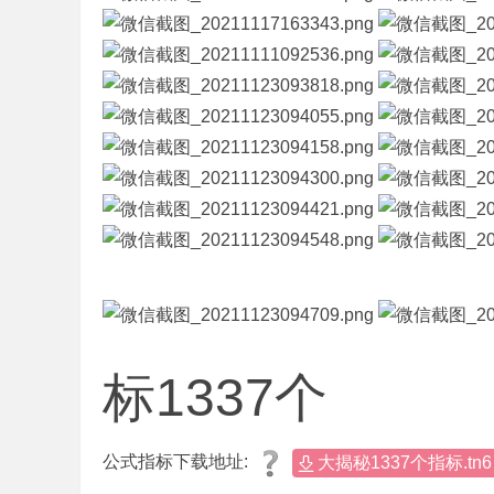
标
程
序
代
码
分
享
—
公
式
指
标1337个
标
网
公式指标下载地址:
大揭秘1337个指标.tn6