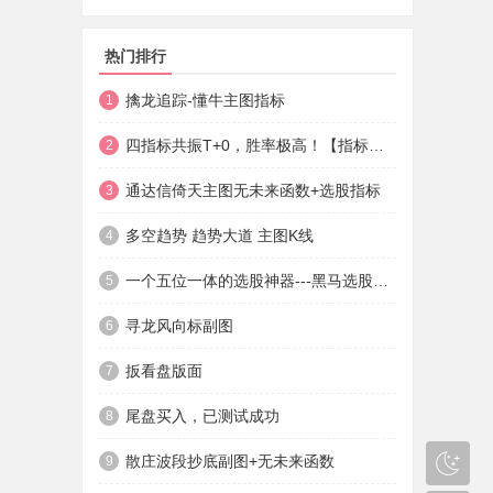
热门排行
擒龙追踪-懂牛主图指标
1
四指标共振T+0，胜率极高！【指标说明+操作方法+实盘贴图】
2
通达信倚天主图无未来函数+选股指标
3
多空趋势 趋势大道 主图K线
4
一个五位一体的选股神器---黑马选股神器
5
寻龙风向标副图
6
扳看盘版面
7
尾盘买入，已测试成功
8
散庄波段抄底副图+无未来函数
9