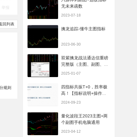
无未来函数
举报
2023-07-18
返回列表
擒龙追踪-懂牛主图指标
2023-06-30
双紫擒龙战法通达信重磅
完整版（主图、副图、排
序、选股、开放源码，无
2025-01-07
未来
四指标共振T+0，胜率极
分规则
高！【指标说明+操作方
法+实盘贴图】
2024-09-23
量化波段王2023主图+两
个副图手机电脑通用
2023-04-12