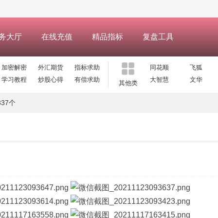
务大厅
在线充值
精品指标
复盘工具
加密解密
外汇期货
指标求助
同花顺
飞狐
学习教程
炒股心得
有偿求助
大智慧
文华
其他类
37个