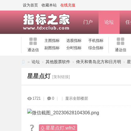
设为首页
收藏本站
在线充值
门户
论坛
任
主图指标
选股指标
手机指标
副图指标
分时指标
综合指标
通达信
通达信
»
论坛
›
其他股票软件
›
倚天和青岛北方和日月明
›
星
指
星星点灯
[复制链接]
标
之
家
1721
|
0
|
|
显示全部楼层
—
公
式
星星点灯.wfn2
指