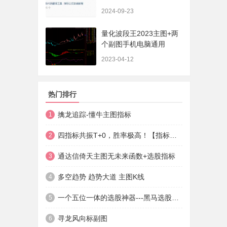
法+实盘贴图】
2024-09-23
量化波段王2023主图+两
个副图手机电脑通用
2023-04-12
热门排行
擒龙追踪-懂牛主图指标
1
四指标共振T+0，胜率极高！【指标说明+操作方法+实盘贴图】
2
通达信倚天主图无未来函数+选股指标
3
多空趋势 趋势大道 主图K线
4
一个五位一体的选股神器---黑马选股神器
5
寻龙风向标副图
6