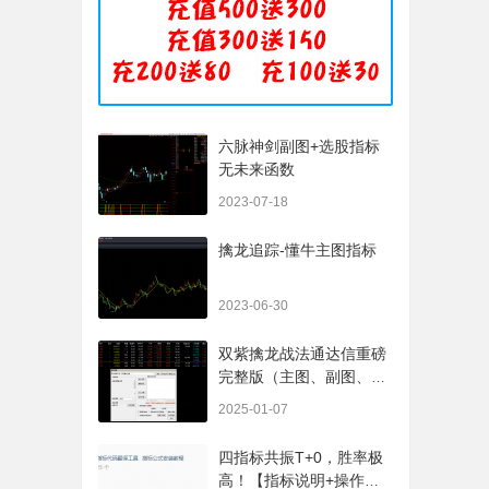
六脉神剑副图+选股指标
无未来函数
2023-07-18
擒龙追踪-懂牛主图指标
2023-06-30
双紫擒龙战法通达信重磅
完整版（主图、副图、排
序、选股、开放源码，无
2025-01-07
未来
四指标共振T+0，胜率极
高！【指标说明+操作方