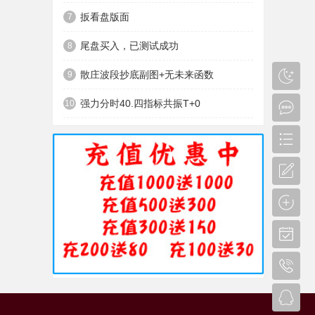
扳看盘版面
7
尾盘买入，已测试成功
8
散庄波段抄底副图+无未来函数
9
强力分时40.四指标共振T+0
10