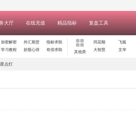
务大厅
在线充值
精品指标
复盘工具
加密解密
外汇期货
指标求助
同花顺
飞狐
学习教程
炒股心得
有偿求助
大智慧
文华
其他类
星点灯