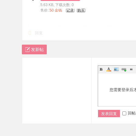
5.63 KB, 下载次数: 0
标
售价:
50 金钱
[
记录
] [
购买
]
程
序
回复
代
码
发新帖
分
享
—
公
式
您需要登录后
指
标
网
回帖
发表回复