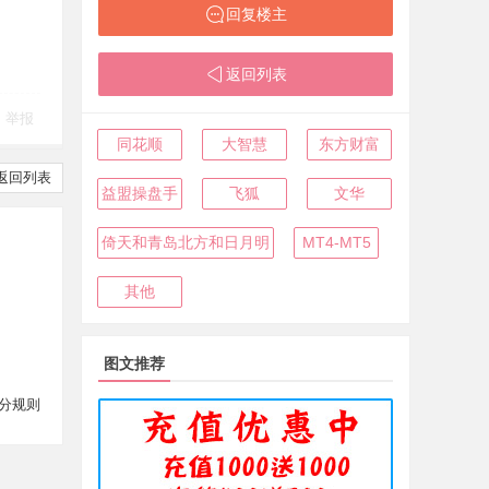
回复楼主
返回列表
举报
同花顺
大智慧
东方财富
返回列表
益盟操盘手
飞狐
文华
倚天和青岛北方和日月明
MT4-MT5
其他
图文推荐
分规则