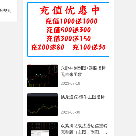
分规则
六脉神剑副图+选股指标
无未来函数
2023-07-18
擒龙追踪-懂牛主图指标
2023-06-30
双紫擒龙战法通达信重磅
完整版（主图、副图、排