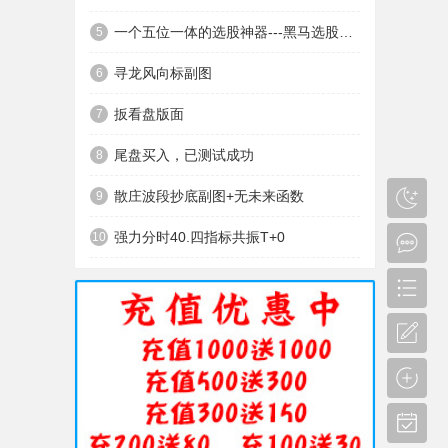
一个五位一体的选股神器---黑马选股神器
5
寻龙风向标副图
6
扳看盘版面
7
尾盘买入，已测试成功
8
散庄波段抄底副图+无未来函数
9
强力分时40.四指标共振T+0
10