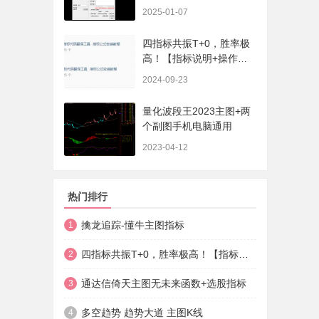
序、选股、开放源码，无
2025-01-07
未来
四指标共振T+0，胜率极
高！【指标说明+操作方
法+实盘贴图】
2024-09-23
量化波段王2023主图+两
个副图手机电脑通用
2023-04-12
热门排行
擒龙追踪-懂牛主图指标
1
四指标共振T+0，胜率极高！【指标说明+操作方法+实盘贴图】
2
通达信倚天主图无未来函数+选股指标
3
多空趋势 趋势大道 主图K线
4