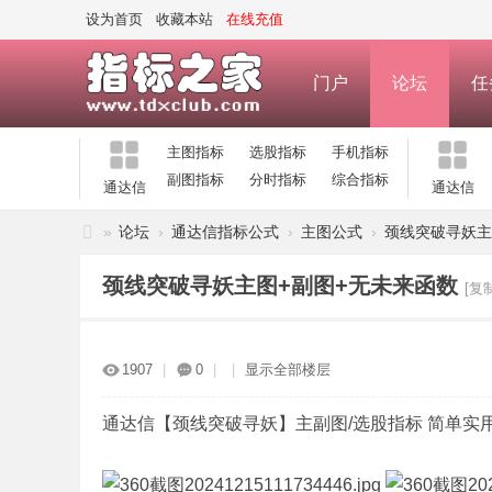
设为首页
收藏本站
在线充值
门户
论坛
任
主图指标
选股指标
手机指标
副图指标
分时指标
综合指标
通达信
通达信
»
论坛
›
通达信指标公式
›
主图公式
›
颈线突破寻妖主
指
颈线突破寻妖主图+副图+无未来函数
[复
标
之
家
1907
|
0
|
|
显示全部楼层
—
公
通达信【颈线突破寻妖】主副图/选股指标 简单实
式
指