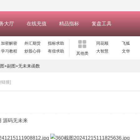
务大厅
在线充值
精品指标
复盘工具
加密解密
外汇期货
指标求助
同花顺
飞狐
学习教程
炒股心得
有偿求助
大智慧
文华
其他类
图+副图+无未来函数
制链接]
用 源码无未来