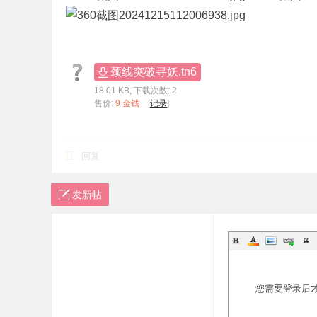
标
程
序
颈线突破寻妖.tn6
代
18.01 KB, 下载次数: 2
码
售价:
9 金钱
[
记录
]
分
享
回复
—
公
发新帖
式
指
标
网
您需要登录后