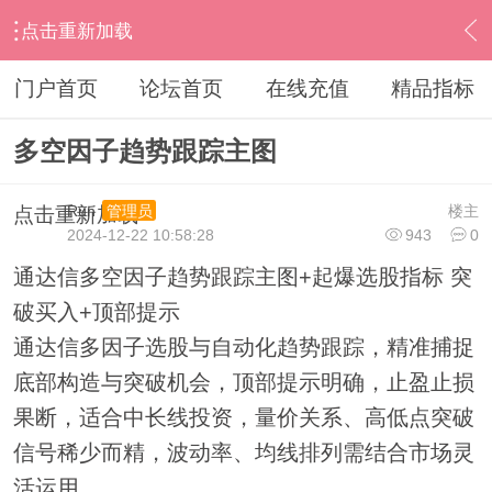
点击重新加载
›
通达信指标公式
›
主图公式
›
内容
门户首页
论坛首页
在线充值
精品指标
多空因子趋势跟踪主图
Run
楼主
管理员
点击重新加载
2024-12-22 10:58:28
943
0
通达信多空因子趋势跟踪主图+起爆选股指标 突
破买入+顶部提示
通达信多因子选股与自动化趋势跟踪，精准捕捉
底部构造与突破机会，顶部提示明确，止盈止损
果断，适合中长线投资，量价关系、高低点突破
信号稀少而精，波动率、均线排列需结合市场灵
活运用。