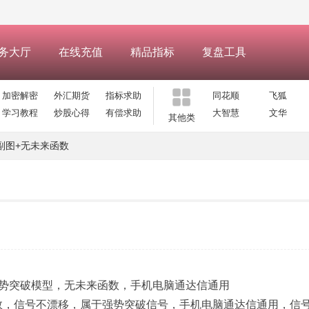
务大厅
在线充值
精品指标
复盘工具
加密解密
外汇期货
指标求助
同花顺
飞狐
学习教程
炒股心得
有偿求助
大智慧
文华
其他类
副图+无未来函数
势突破模型，无未来函数，手机电脑通达信通用
来函数，信号不漂移，属于强势突破信号，手机电脑通达信通用，信