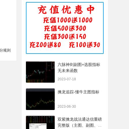
分规则
六脉神剑副图+选股指标
无未来函数
2023-07-18
擒龙追踪-懂牛主图指标
2023-06-30
双紫擒龙战法通达信重磅
完整版（主图、副图、排