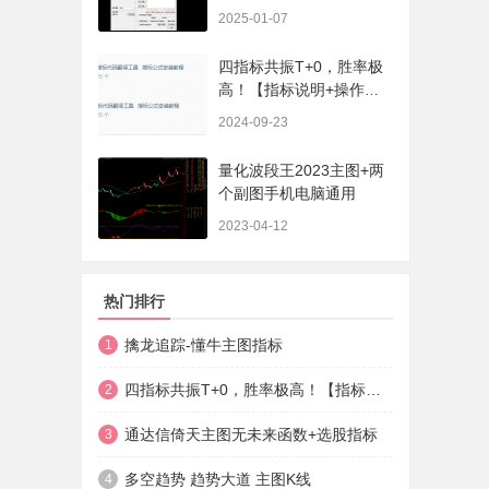
序、选股、开放源码，无
2025-01-07
未来
四指标共振T+0，胜率极
高！【指标说明+操作方
法+实盘贴图】
2024-09-23
量化波段王2023主图+两
个副图手机电脑通用
2023-04-12
热门排行
擒龙追踪-懂牛主图指标
1
四指标共振T+0，胜率极高！【指标说明+操作方法+实盘贴图】
2
通达信倚天主图无未来函数+选股指标
3
多空趋势 趋势大道 主图K线
4