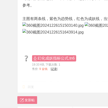
参考。
标
程
主图有两条线，紫色为趋势线，红色为成妖线，当
序
代
码
分
享
—
幻化成妖指标公式.tn6
公
19.33 KB, 下载次数: 1
式
售价:
9 金钱
[
记录
]
指
标
回复
网
发新帖