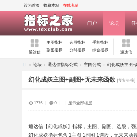
设为首页
收藏本站
在线充值
门户
论坛
任
主图指标
选股指标
手机指标
副图指标
分时指标
综合指标
通达信
通达信
»
论坛
›
通达信指标公式
›
主图公式
›
幻化成妖主图+
指
幻化成妖主图+副图+无未来函数
[复制链接]
标
之
家
1776
|
0
|
|
显示全部楼层
—
公
通达信【幻化成妖】指标，主图、副图、选股，强
式
幻化成妖指标包含 1主图 1副图 1选股，无未
指