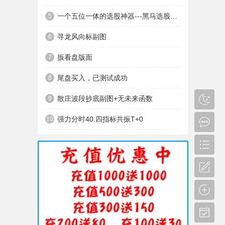
一个五位一体的选股神器---黑马选股神器
5
寻龙风向标副图
6
扳看盘版面
7
尾盘买入，已测试成功
8
散庄波段抄底副图+无未来函数
9
强力分时40.四指标共振T+0
10