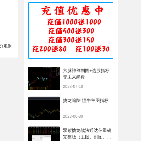
分规则
六脉神剑副图+选股指标
无未来函数
2023-07-18
擒龙追踪-懂牛主图指标
2023-06-30
双紫擒龙战法通达信重磅
完整版（主图、副图、排