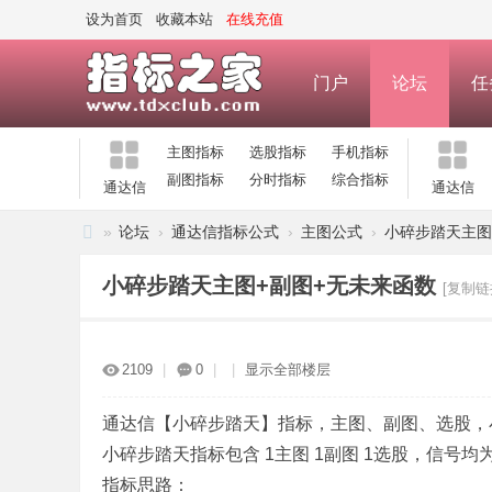
设为首页
收藏本站
在线充值
门户
论坛
任
主图指标
选股指标
手机指标
副图指标
分时指标
综合指标
通达信
通达信
»
论坛
›
通达信指标公式
›
主图公式
›
小碎步踏天主图
指
小碎步踏天主图+副图+无未来函数
[复制链
标
之
家
2109
|
0
|
|
显示全部楼层
—
公
通达信【小碎步踏天】指标，主图、副图、选股，
小碎步踏天指标包含 1主图 1副图 1选股，信
式
指标思路：
指