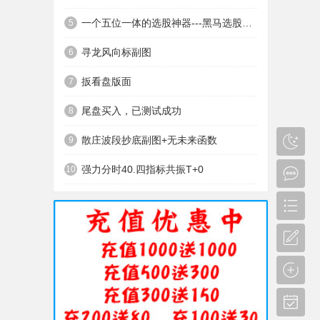
一个五位一体的选股神器---黑马选股神器
5
寻龙风向标副图
6
扳看盘版面
7
尾盘买入，已测试成功
8
散庄波段抄底副图+无未来函数
9
强力分时40.四指标共振T+0
10