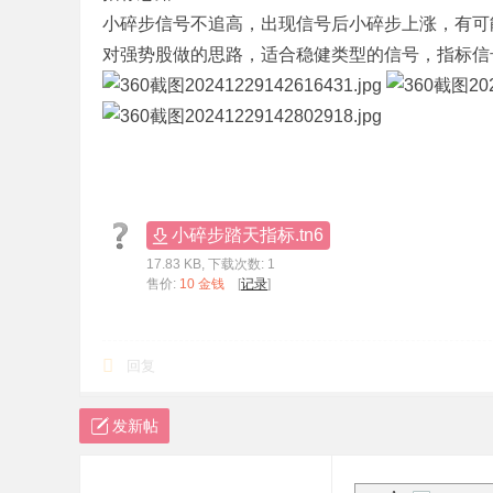
小碎步信号不追高，出现信号后小碎步上涨，有可
标
对强势股做的思路，适合稳健类型的信号，指标信
程
序
代
码
分
享
小碎步踏天指标.tn6
—
17.83 KB, 下载次数: 1
公
售价:
10 金钱
[
记录
]
式
指
回复
标
网
发新帖