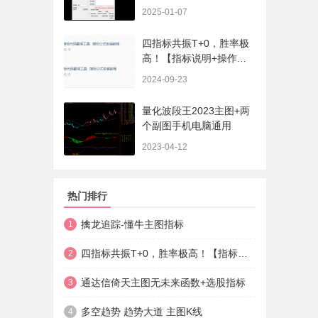
序、选股、开放源码，无
2025-01-07
未来
四指标共振T+0，胜率极
高！【指标说明+操作方
法+实盘贴图】
2024-09-23
量化波段王2023主图+两
个副图手机电脑通用
2023-04-12
热门排行
擒龙追踪-懂牛主图指标
1
四指标共振T+0，胜率极高！【指标说明+操作方法+实盘贴图】
2
通达信倚天主图无未来函数+选股指标
3
多空趋势 趋势大道 主图K线
4