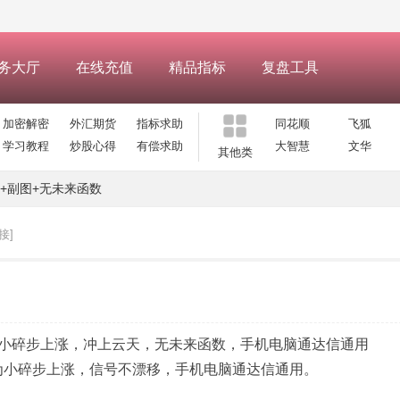
务大厅
在线充值
精品指标
复盘工具
加密解密
外汇期货
指标求助
同花顺
飞狐
学习教程
炒股心得
有偿求助
大智慧
文华
其他类
+副图+无未来函数
接]
小碎步上涨，冲上云天，无未来函数，手机电脑通达信通用
号均为小碎步上涨，信号不漂移，手机电脑通达信通用。