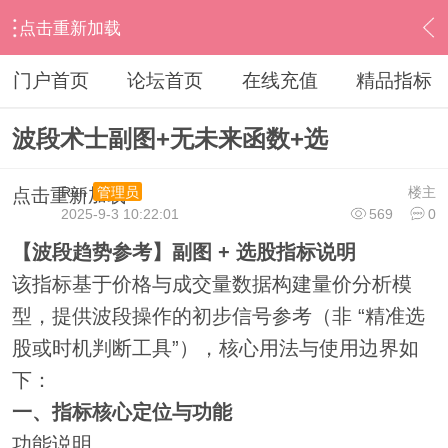
点击重新加载
›
通达信指标公式
›
副图公式
›
内容
门户首页
论坛首页
在线充值
精品指标
波段术士副图+无未来函数+选
Run
楼主
管理员
点击重新加载
2025-9-3 10:22:01
569
0
【波段趋势参考】副图 + 选股指标说明
该指标基于价格与成交量数据构建量价分析模
型，提供波段操作的初步信号参考（非 “精准选
股或时机判断工具”），核心用法与使用边界如
下：
一、指标核心定位与功能
功能说明