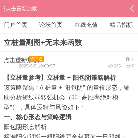
点击重新加载
›
通达信指标公式
›
副图公式
›
内容
门户首页
论坛首页
在线充值
精品指标
立桩量副图+无未来函数
Run
楼主
管理员
点击重新加载
2025-9-5 10:00:57
636
0
【立桩量参考】立桩量 + 阳包阴策略解析
该策略聚焦 “立桩量 + 阳包阴” 的量价形态，辅
助分析短线弱转强机会（非 “高胜率绝对模
型”），具体逻辑与风险如下：
一、核心形态与策略逻辑
阳包阴形态解析
标准阳包阴指一根阳线完全包裹前一日阴线：