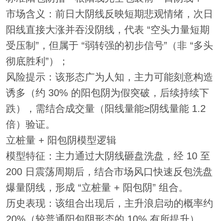
市场含义：前日大阴线反映短期悲观情绪，次日
阳线直接大涨并吞没阴线，代表 “空头力量短期
受压制”，但属于 “弱转强的初步信号”（非 “多头
彻底胜利”）；
风险提示：该形态广为人知，主力可能刻意构造
诱多（约 30% 的阳包阴为假突破，后续持续下
跌），需结合成交量（阳线量能≥阴线量能 1.2
倍）验证。
立桩量 + 阳包阴模型逻辑
模型特征：主力通过大阴线砸盘洗盘，经 10 至
200 日震荡周期后，结合市场风口快速反包洗盘
爆量阴线，形成 “立桩量 + 阳包阴” 组合。
历史表现：该组合出现后，主升浪启动的概率约
20%（较普通阳包阴形态的 10% 有所提升），