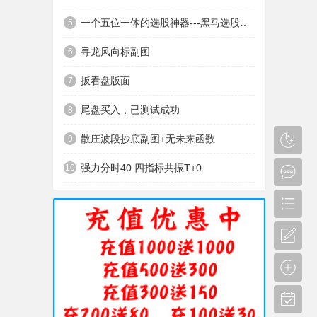
一个五位一体的选股神器---黑马选股神器
5
寻龙风向标副图
6
扳看盘版面
7
尾盘买入，已测试成功
8
散庄波段抄底副图+无未来函数
9
强力分时40.四指标共振T+0
10