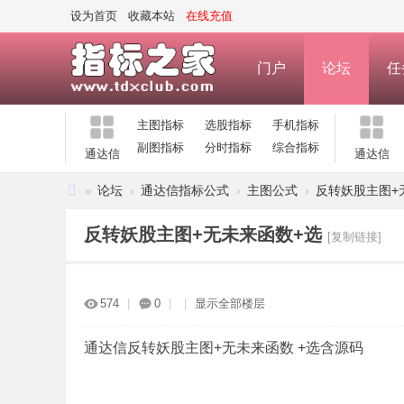
设为首页
收藏本站
在线充值
门户
论坛
任
主图指标
选股指标
手机指标
副图指标
分时指标
综合指标
通达信
通达信
»
论坛
›
通达信指标公式
›
主图公式
›
反转妖股主图+
指
反转妖股主图+无未来函数+选
[复制链接]
标
之
家
574
|
0
|
|
显示全部楼层
—
公
通达信反转妖股主图+无未来函数 +选含源码
式
指