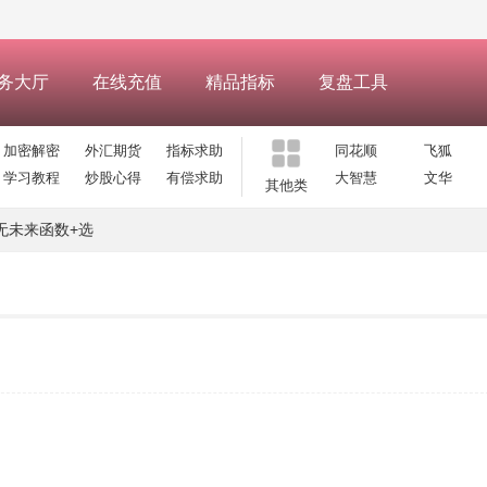
务大厅
在线充值
精品指标
复盘工具
加密解密
外汇期货
指标求助
同花顺
飞狐
学习教程
炒股心得
有偿求助
大智慧
文华
其他类
无未来函数+选