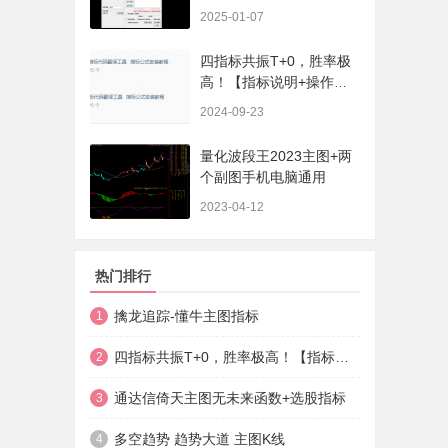
序、选股、开放源码，无
2025-01-07
未来
四指标共振T+0，胜率极
高！【指标说明+操作方
法+实盘贴图】
2024-09-23
量化波段王2023主图+两
个副图手机电脑通用
2023-04-12
热门排行
擒龙追踪-懂牛主图指标
1
四指标共振T+0，胜率极高！【指标说明+操作方法+实盘贴图】
2
通达信倚天主图无未来函数+选股指标
3
多空趋势 趋势大道 主图K线
4