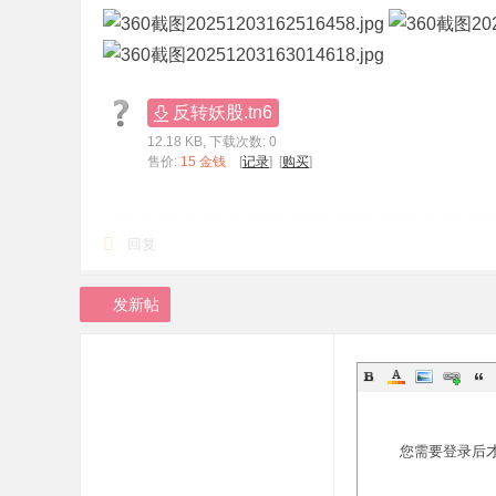
标
程
序
反转妖股.tn6
代
12.18 KB, 下载次数: 0
码
售价:
15 金钱
[
记录
] [
购买
]
分
享
回复
—
公
发新帖
式
指
标
网
您需要登录后