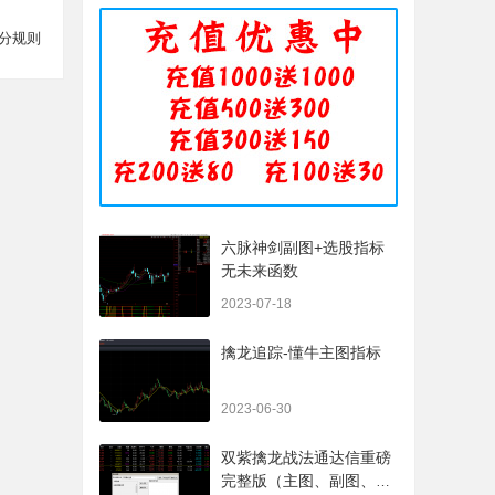
分规则
六脉神剑副图+选股指标
无未来函数
2023-07-18
擒龙追踪-懂牛主图指标
2023-06-30
双紫擒龙战法通达信重磅
完整版（主图、副图、排