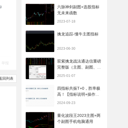
六脉神剑副图+选股指标
无未来函数
2023-07-18
擒龙追踪-懂牛主图指标
2023-06-30
双紫擒龙战法通达信重磅
举报
完整版（主图、副图、排
序、选股、开放源码，无
2025-01-07
返回列表
未来
四指标共振T+0，胜率极
高！【指标说明+操作方
法+实盘贴图】
2024-09-23
量化波段王2023主图+两
个副图手机电脑通用