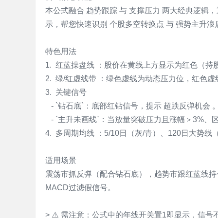
本公式融合 趋势跟踪 与 支撑压力 两大经典逻
标
示，帮您快速识别 个股多空转换点 与 强势主升浪
程
序
特色用法
代
1. 红蓝操盘线 ：股价在黄线上方显示为红色（
码
2. 绿/红虚线带 ：绿色虚线为动态压力位，红
分
3. 关键信号
享
- `钻石底`：底部红钻信号，提示 超跌反弹机会 
—
- `主升未画线`：当放量突破压力且涨幅＞3%、
公
4. 多周期均线 ：5/10日（灰/青）、120日大
式
指
适用场景
标
震荡市抓反弹（配合钻石底），趋势市跟红蓝线持
网
MACD过滤假信号。
> ⚠️ 需注意：公式中的年线开关置1即显示，