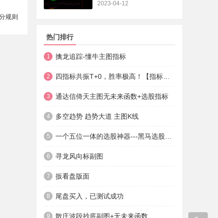
2023-04-12
分规则
热门排行
擒龙追踪-懂牛主图指标
1
四指标共振T+0，胜率极高！【指标说明+操作方法+实盘贴图】
2
通达信倚天主图无未来函数+选股指标
3
多空趋势 趋势大道 主图K线
4
一个五位一体的选股神器---黑马选股神器
5
寻龙风向标副图
6
扳看盘版面
7
尾盘买入，已测试成功
8
散庄波段抄底副图+无未来函数
9