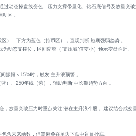
辑，通过动态操盘线变色、压力支撑带量化、钻石底信号及放量突破
启动区 。
持股区），下方为蓝色（持币区），直观判断 短期强弱趋势 。
色虚线为动态支撑位，区间缩窄（`支压域`值变小）预示变盘临近。
。
区间振幅＜15%时，触发 主升浪预警 。
势线（蓝）、250年线（紫），辅助判断 中长期趋势方向 。
仓，放量突破压力时重点关注 潜在主升浪个股 。建议结合成交
信号不包含未来函数，但需避免在单边下跌中盲目抄底。