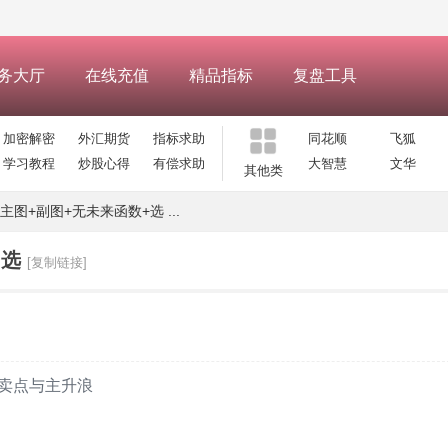
务大厅
在线充值
精品指标
复盘工具
加密解密
外汇期货
指标求助
同花顺
飞狐
学习教程
炒股心得
有偿求助
大智慧
文华
其他类
图+副图+无未来函数+选 ...
+选
[复制链接]
卖点与主升浪