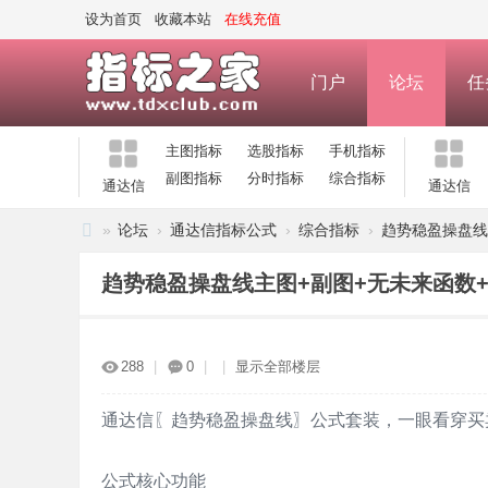
设为首页
收藏本站
在线充值
门户
论坛
任
主图指标
选股指标
手机指标
副图指标
分时指标
综合指标
通达信
通达信
»
论坛
›
通达信指标公式
›
综合指标
›
趋势稳盈操盘线主
指
趋势稳盈操盘线主图+副图+无未来函数
标
之
家
288
|
0
|
|
显示全部楼层
—
公
通达信〖趋势稳盈操盘线〗公式套装，一眼看穿买
式
公式核心功能
指