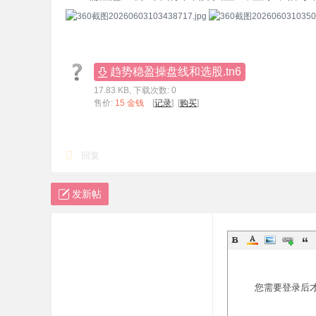
趋势稳盈操盘线和选股.tn6
17.83 KB, 下载次数: 0
售价:
15 金钱
[
记录
] [
购买
]
回复
发新帖
您需要登录后