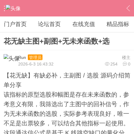
›
通达信指标公式
›
综合指标
›
内容
门户首页
论坛首页
在线充值
精品指标
花无缺主图+副图+无未来函数+选
Run
楼主
管理员
2026-6-3 16:43:32
254
0
【花无缺】有缺必补，主副图 / 选股 源码介绍简
单分享
该指标的原型选股和幅图是存在未来函数的，参
考意义有限，我筛选出了主图中的回补信号，作
为无未来函数的选股，实际参考表现良好，唯一
不足是出票较多，可以结合其他指标一起使用。
这段通达信公式是基于 K 线跳空缺口的量化分