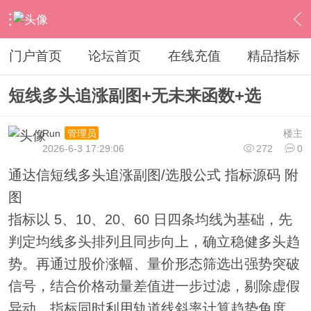
›
通达信指标公式
›
副图公式
›
内容
门户首页
论坛首页
在线充值
精品指标
短线多头追涨副图+无未来函数+选
Run
楼主
管理员
2026-6-3 17:29:06
272
0
通达信短线多头追涨副图/选股公式 指标源码 附
图
指标以 5、10、20、60 日四条均线为基础，先
判定均线多头排列且同步向上，确立稳健多头趋
势。再通过股价涨幅、量价形态筛选出强势突破
信号，结合价格动量差值进一步过滤，剔除虚假
异动。指标同时利用轨道线斜率计算趋势角度，