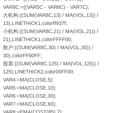
VAR8C:=((VAR5C - VAR6C) - VAR7C);
大机构:((SUM(VAR8C,13) / MA(VOL,13)) /
13),LINETHICK1,colorff937f;
小机构:((SUM(VAR8C,21) / MA(VOL,21)) /
21),LINETHICK1,colorFFFF00;
散户:((SUM(VAR8C,30) / MA(VOL,30)) /
30),colorFF00FF;
股票:((SUM(VAR8C,125) / MA(VOL,125)) /
125),LINETHICK2,color00FF00;
VAR4:=MA(CLOSE,5);
VAR5:=MA(CLOSE,10);
VAR6:=MA(CLOSE,30);
VAR7:=MA(CLOSE,60);
VAR8:=EMA(COST(85),7);