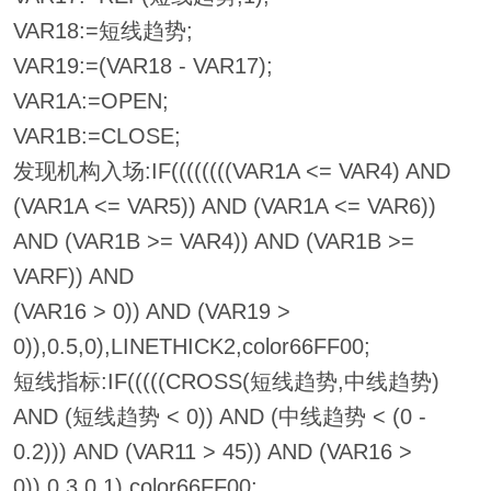
VAR18:=短线趋势;
VAR19:=(VAR18 - VAR17);
VAR1A:=OPEN;
VAR1B:=CLOSE;
发现机构入场:IF((((((((VAR1A <= VAR4) AND
(VAR1A <= VAR5)) AND (VAR1A <= VAR6))
AND (VAR1B >= VAR4)) AND (VAR1B >=
VARF)) AND
(VAR16 > 0)) AND (VAR19 >
0)),0.5,0),LINETHICK2,color66FF00;
短线指标:IF(((((CROSS(短线趋势,中线趋势)
AND (短线趋势 < 0)) AND (中线趋势 < (0 -
0.2))) AND (VAR11 > 45)) AND (VAR16 >
0)),0.3,0.1),color66FF00;