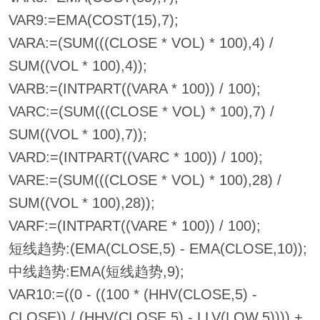
VAR9:=EMA(COST(15),7);
VARA:=(SUM(((CLOSE * VOL) * 100),4) /
SUM((VOL * 100),4));
VARB:=(INTPART((VARA * 100)) / 100);
VARC:=(SUM(((CLOSE * VOL) * 100),7) /
SUM((VOL * 100),7));
VARD:=(INTPART((VARC * 100)) / 100);
VARE:=(SUM(((CLOSE * VOL) * 100),28) /
SUM((VOL * 100),28));
VARF:=(INTPART((VARE * 100)) / 100);
短线趋势:(EMA(CLOSE,5) - EMA(CLOSE,10));
中线趋势:EMA(短线趋势,9);
VAR10:=((0 - ((100 * (HHV(CLOSE,5) -
CLOSE)) / (HHV(CLOSE,5) - LLV(LOW,5)))) +