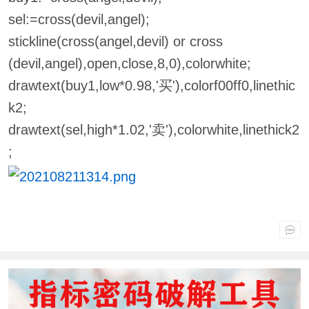
sel:=cross(devil,angel);
stickline(cross(angel,devil) or cross
(devil,angel),open,close,8,0),colorwhite;
drawtext(buy1,low*0.98,'买'),colorf00ff0,linethic
k2;
drawtext(sel,high*1.02,'卖'),colorwhite,linethick2
;