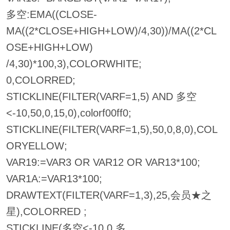
多空:EMA((CLOSE-
MA((2*CLOSE+HIGH+LOW)/4,30))/MA((2*CL
OSE+HIGH+LOW)
/4,30)*100,3),COLORWHITE;
0,COLORRED;
STICKLINE(FILTER(VARF=1,5) AND 多空
<-10,50,0,15,0),colorf00ff0;
STICKLINE(FILTER(VARF=1,5),50,0,8,0),COL
ORYELLOW;
VAR19:=VAR3 OR VAR12 OR VAR13*100;
VAR1A:=VAR13*100;
DRAWTEXT(FILTER(VARF=1,3),25,会员★之
星),COLORRED ;
STICKLINE(多空<-10,0,多