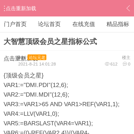
点击重新加载
›
其他股票软件
›
大智慧
›
内容
门户首页
论坛首页
在线充值
精品指标
大智慧顶级会员之星指标公式
ihzx
楼主
论坛元老
点击重新加载
2021-8-21 14:01:28
612
0
{顶级会员之星}
VAR1:="DMI.PDI"(12,6);
VAR2:="DMI.MDI"(12,6);
VAR3:=VAR1>65 AND VAR1>REF(VAR1,1);
VAR4:=LLV(VAR1,0);
VAR5:=BARSLAST(VAR4=VAR1);
VAR6:=(0-REF(VAR2,4))/(VAR4-