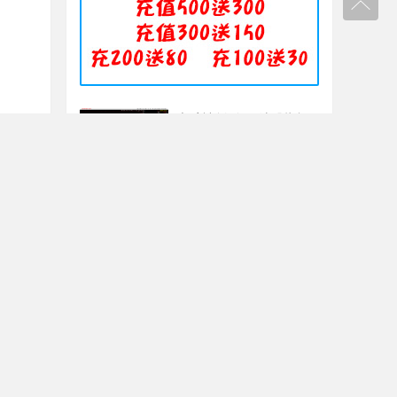
六脉神剑副图+选股指标
无未来函数
2023-07-18
擒龙追踪-懂牛主图指标
2023-06-30
双紫擒龙战法通达信重磅
完整版（主图、副图、排
序、选股、开放源码，无
2025-01-07
未来
四指标共振T+0，胜率极
高！【指标说明+操作方