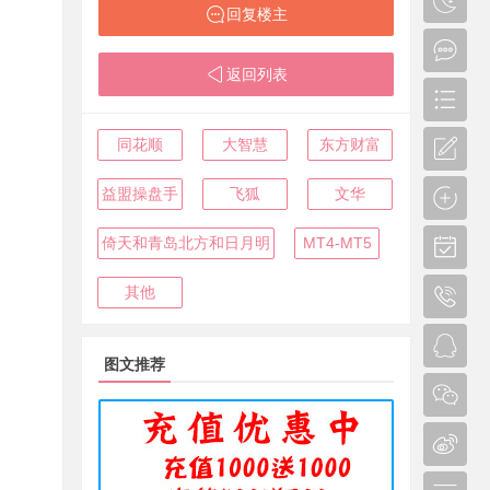
回复楼主
返回列表
同花顺
大智慧
东方财富
益盟操盘手
飞狐
文华
倚天和青岛北方和日月明
MT4-MT5
其他
图文推荐