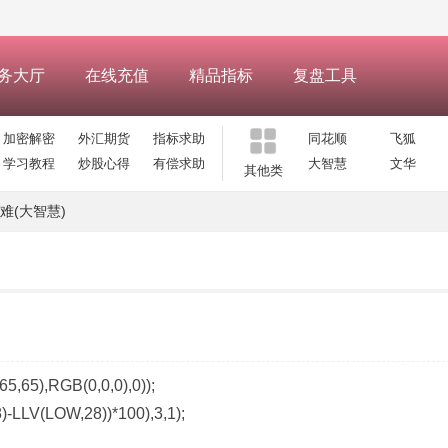
务大厅
在线充值
精品指标
复盘工具
加密解密
外汇期货
指标求助
同花顺
飞狐
学习教程
炒股心得
有偿求助
大智慧
文华
其他类
难(大智慧)
5),RGB(0,0,0),0));
LLV(LOW,28))*100),3,1);