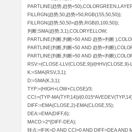
PARTLINE(趋势,趋势<50),COLORGREEN,LAYER
标
FILLRGN(趋势,50,趋势>50,RGB(155,50,50));
程
FILLRGN(趋势,50,50>趋势,RGB(0,100,50));
序
判断:SMA(趋势,3,1),COLORYELLOW;
代
PARTLINE(判断,判断>50 AND 趋势>判断 ),COLOR
码
PARTLINE(判断,判断<50 AND 趋势>判断),COLORff
分
PARTLINE(判断,判断>50 AND 趋势<判断),COLOR
享
RSV:=(CLOSE-LLV(CLOSE,9))/(HHV(CLOSE,9)-L
—
K:=SMA(RSV,3,1);
公
D:=SMA(K,3,1);
式
TYP:=(HIGH+LOW+CLOSE)/3;
指
CCI:=(TYP-MA(TYP,14))/(0.015*AVEDEV(TYP,14)
标
DIFF:=EMA(CLOSE,2)-EMA(CLOSE,55);
网
DEA:=EMA(DIFF,6);
MACD:=2*(DIFF-DEA);
转点:=IF(K>D AND CCI>0 AND DIFF>DEA AND M