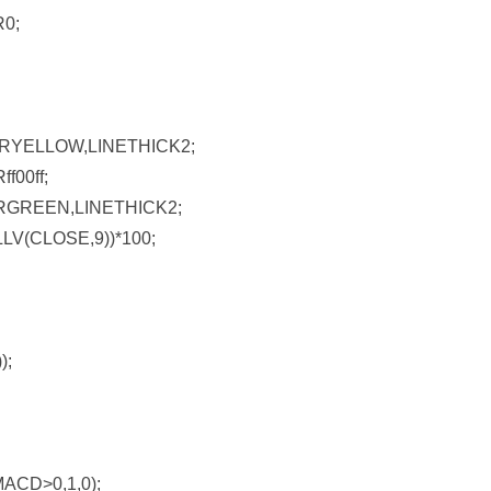
0;
YELLOW,LINETHICK2;
00ff;
GREEN,LINETHICK2;
LV(CLOSE,9))*100;
);
ACD>0,1,0);