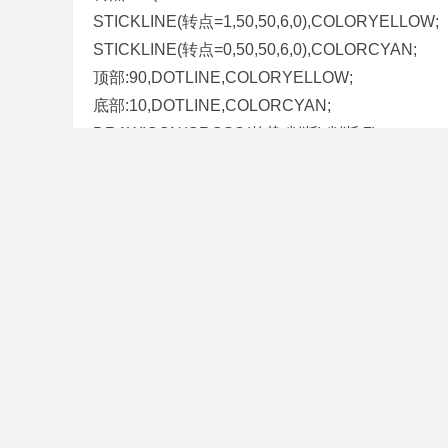
STICKLINE(转点=1,50,50,6,0),COLORYELLOW;
STICKLINE(转点=0,50,50,6,0),COLORCYAN;
顶部:90,DOTLINE,COLORYELLOW;
底部:10,DOTLINE,COLORCYAN;
DRAWICON(CROSS(趋势,判断),判断,7);
DRAWICON(CROSS(趋势,顶部),HIGH*6,8);
LC:= REF(CLOSE,1);
RSI:=SMA(MAX(CLOSE-LC,0),6,1)/SMA(ABS(CLO
VAR1:=(HHV(HIGH,9)-CLOSE)/(HHV(HIGH,9)-LLV
VAR2:=SMA(VAR1,9,1)+100;
VAR3:=(CLOSE-LLV(LOW,9))/(HHV(HIGH,9)-LLV(
VAR4:=SMA(VAR3,3,1);
VAR5:=SMA(VAR4,3,1)+100;
VAR6:=VAR5-VAR2;
趋势1: IF(VAR6>45,VAR6-45,0),COLOR00FFFF;
VAR2Q:=REF(LOW,1);